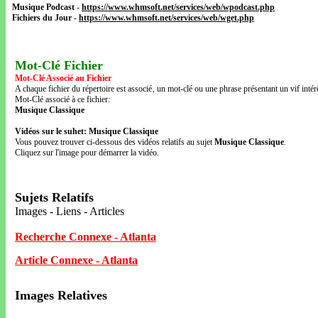
Musique Podcast
-
https://www.whmsoft.net/services/web/wpodcast.php
Fichiers du Jour
-
https://www.whmsoft.net/services/web/wget.php
Mot-Clé Fichier
Mot-Clé Associé au Fichier
A chaque fichier du répertoire est associé‚ un mot-clé ou une phrase présentant un vif intérê
Mot-Clé associé à ce fichier:
Musique Classique
Vidéos sur le suhet: Musique Classique
Vous pouvez trouver ci-dessous des vidéos relatifs au sujet
Musique Classique
.
Cliquez sur l'image pour démarrer la vidéo.
Sujets Relatifs
Images - Liens - Articles
Recherche Connexe - Atlanta
Article Connexe - Atlanta
Images Relatives