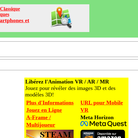
Classique
iques
artphones et
Libérez l'Animation VR / AR / MR
Jouez pour révéler des images 3D et des
modèles 3D!
Plus d'Informations
URL pour Mobile
Jouez en Ligne
VR
A-Frame /
Meta Horizon
Multijoueur