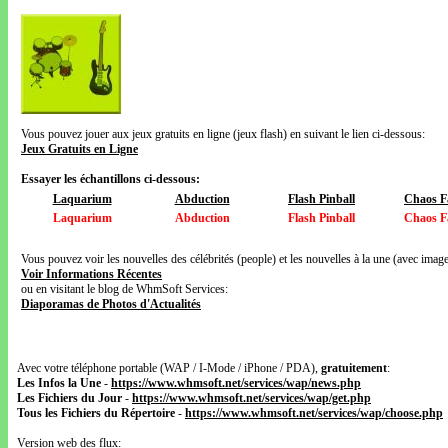
Vous pouvez jouer aux jeux gratuits en ligne (jeux flash) en suivant le lien ci-dessous:
Jeux Gratuits en Ligne
Essayer les échantillons ci-dessous:
Laquarium
Abduction
Flash Pinball
Chaos F
Laquarium
Abduction
Flash Pinball
Chaos F
Vous pouvez voir les nouvelles des célébrités (people) et les nouvelles à la une (avec images
Voir Informations Récentes
ou en visitant le blog de WhmSoft Services:
Diaporamas de Photos d'Actualités
Avec votre téléphone portable (WAP / I-Mode / iPhone / PDA),
gratuitement
:
Les Infos la Une
-
https://www.whmsoft.net/services/wap/news.php
Les Fichiers du Jour
-
https://www.whmsoft.net/services/wap/get.php
Tous les Fichiers du Répertoire
-
https://www.whmsoft.net/services/wap/choose.php
Version web des flux: