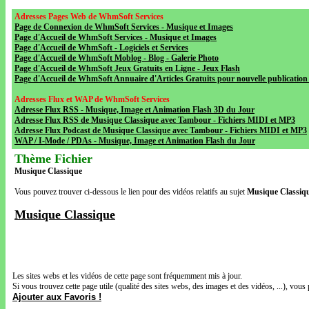
Adresses Pages Web de WhmSoft Services
Page de Connexion de WhmSoft Services - Musique et Images
Page d'Accueil de WhmSoft Services - Musique et Images
Page d'Accueil de WhmSoft - Logiciels et Services
Page d'Accueil de WhmSoft Moblog - Blog - Galerie Photo
Page d'Accueil de WhmSoft Jeux Gratuits en Ligne - Jeux Flash
Page d'Accueil de WhmSoft Annuaire d'Articles Gratuits pour nouvelle publication 
Adresses Flux et WAP de WhmSoft Services
Adresse Flux RSS - Musique, Image et Animation Flash 3D du Jour
Adresse Flux RSS de Musique Classique avec Tambour - Fichiers MIDI et MP3
Adresse Flux Podcast de Musique Classique avec Tambour - Fichiers MIDI et MP3
WAP / I-Mode / PDAs - Musique, Image et Animation Flash du Jour
Thème Fichier
Musique Classique
Vous pouvez trouver ci-dessous le lien pour des vidéos relatifs au sujet
Musique Classiq
Musique Classique
Les sites webs et les vidéos de cette page sont fréquemment mis à jour.
Si vous trouvez cette page utile (qualité des sites webs, des images et des vidéos, ...), vous 
Ajouter aux Favoris !