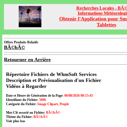
Recherches Locales - B
Informations Météorolog
Obtenir l'Application pour Sm
Tablettes
Offres Produits Relatifs
BÃ©bÃ©
Retourner en Arrière
Répertoire Fichiers de WhmSoft Services
Description et Prévisualisation d'un Fichier
Vidéos à Regarder
Date et Heure de Génération de la Page:
06/08/2026 08:15:45
Identifiant du Fichier:
5096
Catégorie du Fichier:
Image Clipart, People
Mot-Clé associé au Fichier:
BÃ©bÃ©
Thème du Fichier:
BÃ©bÃ©
Voir plus bas