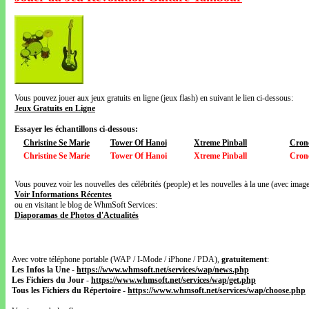
Vous pouvez jouer aux jeux gratuits en ligne (jeux flash) en suivant le lien ci-dessous:
Jeux Gratuits en Ligne
Essayer les échantillons ci-dessous:
Christine Se Marie
Tower Of Hanoi
Xtreme Pinball
Cron
Christine Se Marie
Tower Of Hanoi
Xtreme Pinball
Cron
Vous pouvez voir les nouvelles des célébrités (people) et les nouvelles à la une (avec images
Voir Informations Récentes
ou en visitant le blog de WhmSoft Services:
Diaporamas de Photos d'Actualités
Avec votre téléphone portable (WAP / I-Mode / iPhone / PDA),
gratuitement
:
Les Infos la Une
-
https://www.whmsoft.net/services/wap/news.php
Les Fichiers du Jour
-
https://www.whmsoft.net/services/wap/get.php
Tous les Fichiers du Répertoire
-
https://www.whmsoft.net/services/wap/choose.php