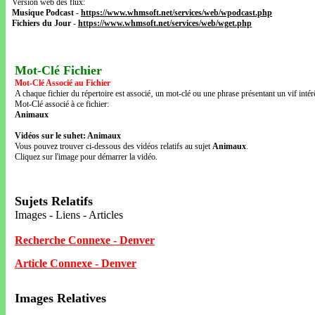
Version web des flux:
Musique Podcast
-
https://www.whmsoft.net/services/web/wpodcast.php
Fichiers du Jour
-
https://www.whmsoft.net/services/web/wget.php
Mot-Clé Fichier
Mot-Clé Associé au Fichier
A chaque fichier du répertoire est associé‚ un mot-clé ou une phrase présentant un vif intérê
Mot-Clé associé à ce fichier:
Animaux
Vidéos sur le suhet: Animaux
Vous pouvez trouver ci-dessous des vidéos relatifs au sujet
Animaux
.
Cliquez sur l'image pour démarrer la vidéo.
Sujets Relatifs
Images - Liens - Articles
Recherche Connexe - Denver
Article Connexe - Denver
Images Relatives