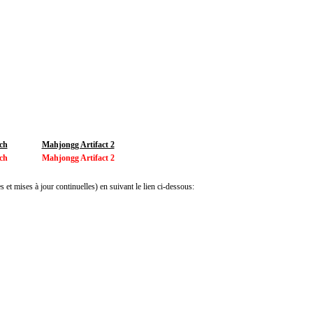
ch
Mahjongg Artifact 2
ch
Mahjongg Artifact 2
 et mises à jour continuelles) en suivant le lien ci-dessous: