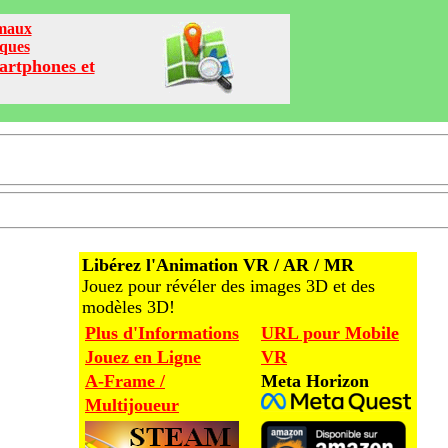
imaux
iques
artphones et
Libérez l'Animation VR / AR / MR
Jouez pour révéler des images 3D et des
modèles 3D!
Plus d'Informations
URL pour Mobile
Jouez en Ligne
VR
A-Frame /
Meta Horizon
Multijoueur