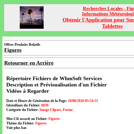
Recherches Locales - Fig
Informations Météorolog
Obtenir l'Application pour Sm
Tablettes
Offres Produits Relatifs
Figures
Retourner en Arrière
Répertoire Fichiers de WhmSoft Services
Description et Prévisualisation d'un Fichier
Vidéos à Regarder
Date et Heure de Génération de la Page:
10/08/2026 05:54:51
Identifiant du Fichier:
6039
Catégorie du Fichier:
Image Clipart, Forme
Mot-Clé associé au Fichier:
Figures
Thème du Fichier:
Figures
Voir plus bas