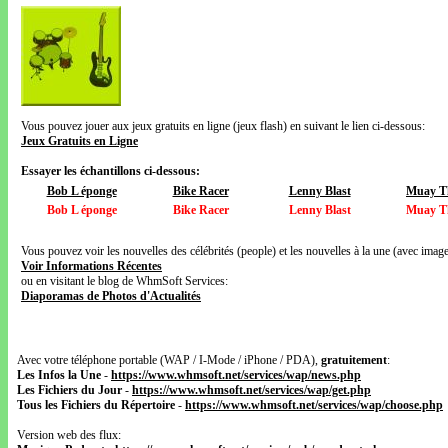
Vous pouvez jouer aux jeux gratuits en ligne (jeux flash) en suivant le lien ci-dessous:
Jeux Gratuits en Ligne
Essayer les échantillons ci-dessous:
Bob L éponge
Bike Racer
Lenny Blast
Muay Th
Bob L éponge
Bike Racer
Lenny Blast
Muay Th
Vous pouvez voir les nouvelles des célébrités (people) et les nouvelles à la une (avec images
Voir Informations Récentes
ou en visitant le blog de WhmSoft Services:
Diaporamas de Photos d'Actualités
Avec votre téléphone portable (WAP / I-Mode / iPhone / PDA),
gratuitement
:
Les Infos la Une
-
https://www.whmsoft.net/services/wap/news.php
Les Fichiers du Jour
-
https://www.whmsoft.net/services/wap/get.php
Tous les Fichiers du Répertoire
-
https://www.whmsoft.net/services/wap/choose.php
Version web des flux: