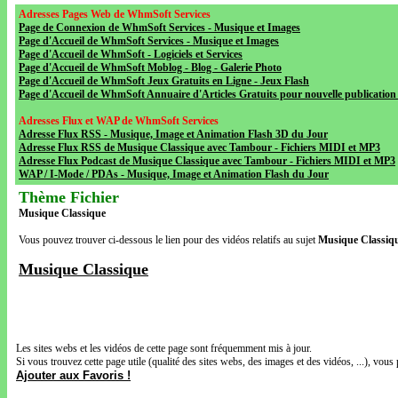
Adresses Pages Web de WhmSoft Services
Page de Connexion de WhmSoft Services - Musique et Images
Page d'Accueil de WhmSoft Services - Musique et Images
Page d'Accueil de WhmSoft - Logiciels et Services
Page d'Accueil de WhmSoft Moblog - Blog - Galerie Photo
Page d'Accueil de WhmSoft Jeux Gratuits en Ligne - Jeux Flash
Page d'Accueil de WhmSoft Annuaire d'Articles Gratuits pour nouvelle publication 
Adresses Flux et WAP de WhmSoft Services
Adresse Flux RSS - Musique, Image et Animation Flash 3D du Jour
Adresse Flux RSS de Musique Classique avec Tambour - Fichiers MIDI et MP3
Adresse Flux Podcast de Musique Classique avec Tambour - Fichiers MIDI et MP3
WAP / I-Mode / PDAs - Musique, Image et Animation Flash du Jour
Thème Fichier
Musique Classique
Vous pouvez trouver ci-dessous le lien pour des vidéos relatifs au sujet
Musique Classiq
Musique Classique
Les sites webs et les vidéos de cette page sont fréquemment mis à jour.
Si vous trouvez cette page utile (qualité des sites webs, des images et des vidéos, ...), vous 
Ajouter aux Favoris !