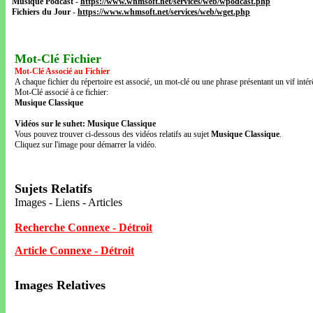
Musique Podcast
-
https://www.whmsoft.net/services/web/wpodcast.php
Fichiers du Jour
-
https://www.whmsoft.net/services/web/wget.php
Mot-Clé Fichier
Mot-Clé Associé au Fichier
A chaque fichier du répertoire est associé‚ un mot-clé ou une phrase présentant un vif intérê
Mot-Clé associé à ce fichier:
Musique Classique
Vidéos sur le suhet: Musique Classique
Vous pouvez trouver ci-dessous des vidéos relatifs au sujet
Musique Classique
.
Cliquez sur l'image pour démarrer la vidéo.
Sujets Relatifs
Images - Liens - Articles
Recherche Connexe - Détroit
Article Connexe - Détroit
Images Relatives