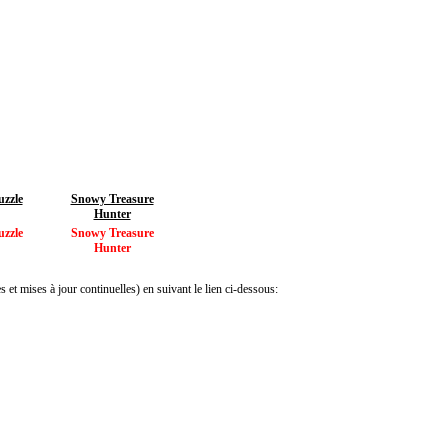
uzzle
Snowy Treasure
Hunter
uzzle
Snowy Treasure
Hunter
 et mises à jour continuelles) en suivant le lien ci-dessous: