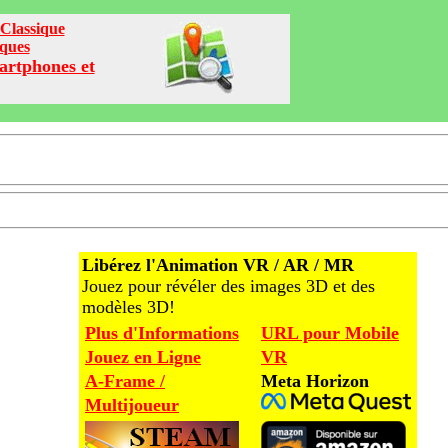
Classique
iques
artphones et
Libérez l'Animation VR / AR / MR
Jouez pour révéler des images 3D et des
modèles 3D!
Plus d'Informations
URL pour Mobile
Jouez en Ligne
VR
A-Frame /
Meta Horizon
Multijoueur