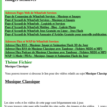
Adresses Pages Web de WhmSoft Services
Page de Connexion de WhmSoft Services - Musique et Images
Page d'Accueil de WhmSoft Services - Musique et Images
Page d'Accueil de WhmSoft - Logiciels et Services
Page d'Accueil de WhmSoft Moblog - Blog - Galerie Photo
Page d'Accueil de WhmSoft Jeux Gratuits en Ligne - Jeux Flash
Page d'Accueil de WhmSoft Annuaire d'Articles Gratuits pour nouvelle publication 
Adresses Flux et WAP de WhmSoft Services
Adresse Flux RSS - Musique, Image et Animation Flash 3D du Jour
Adresse Flux RSS de Musique Classique avec Tambour - Fichiers MIDI et MP3
Adresse Flux Podcast de Musique Classique avec Tambour - Fichiers MIDI et MP3
WAP / I-Mode / PDAs - Musique, Image et Animation Flash du Jour
Thème Fichier
Musique Classique
Vous pouvez trouver ci-dessous le lien pour des vidéos relatifs au sujet
Musique Classiq
Musique Classique
Les sites webs et les vidéos de cette page sont fréquemment mis à jour.
Si vous trouvez cette page utile (qualité des sites webs, des images et des vidéos, ...), vous 