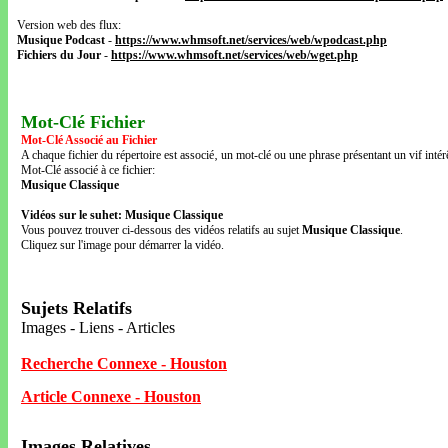
Version web des flux:
Musique Podcast
-
https://www.whmsoft.net/services/web/wpodcast.php
Fichiers du Jour
-
https://www.whmsoft.net/services/web/wget.php
Mot-Clé Fichier
Mot-Clé Associé au Fichier
A chaque fichier du répertoire est associé‚ un mot-clé ou une phrase présentant un vif intérê
Mot-Clé associé à ce fichier:
Musique Classique
Vidéos sur le suhet: Musique Classique
Vous pouvez trouver ci-dessous des vidéos relatifs au sujet
Musique Classique
.
Cliquez sur l'image pour démarrer la vidéo.
Sujets Relatifs
Images - Liens - Articles
Recherche Connexe - Houston
Article Connexe - Houston
Images Relatives