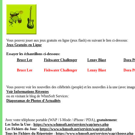
Vous pouvez jouer aux jeux gratuits en ligne (jeux flash) en suivant le lien ci-dessous:
Jeux Gratuits en Ligne
Essayer les échantillons ci-dessous:
Bruce Lee
Fishwater Challenger
Lenny Blast
Dora P
Bruce Lee
Fishwater Challenger
Lenny Blast
Dora P
Vous pouvez voir les nouvelles des célébrités (people) et les nouvelles à la une (avec images
Voir Informations Récentes
ou en visitant le blog de WhmSoft Services:
Diaporamas de Photos d'Actualités
Avec votre téléphone portable (WAP / I-Mode / iPhone / PDA),
gratuitement
:
Les Infos la Une
-
https://www.whmsoft.net/services/wap/news.php
Les Fichiers du Jour
-
https://www.whmsoft.net/services/wap/get.php
Tous les Fichiers du Répertoire
-
https://www.whmsoft.net/services/wap/choose.php