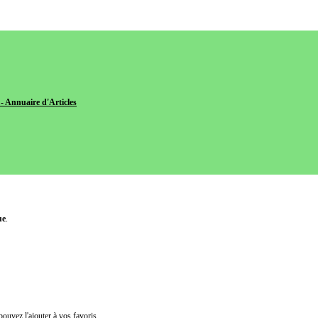
- Annuaire d'Articles
ue
.
pouvez l'ajouter à vos favoris.