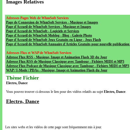
Images Relatives
Adresses Pages Web de WhmSoft Services
Page de Connexion de WhmSoft Services - Musique et Images
Page d'Accueil de WhmSoft Services - Musique et Images
Page d'Accueil de WhmSoft - Logiciels et Services
Page d'Accueil de WhmSoft Moblog - Blog - Galerie Photo
Page d'Accueil de WhmSoft Jeux Gratuits en Ligne - Jeux Flash
Page d'Accueil de WhmSoft Annuaire d'Articles Gratuits pour nouvelle publication 
Adresses Flux et WAP de WhmSoft Services
Adresse Flux RSS - Musique, Image et Animation Flash 3D du Jour
Adresse Flux RSS de Musique Classique avec Tambour - Fichiers MIDI et MP3
Adresse Flux Podcast de Musique Classique avec Tambour - Fichiers MIDI et MP3
WAP / I-Mode / PDAs - Musique, Image et Animation Flash du Jour
Thème Fichier
Electro, Dance
Vous pouvez trouver ci-dessous le lien pour des vidéos relatifs au sujet
Electro, Dance
.
Electro, Dance
Les sites webs et les vidéos de cette page sont fréquemment mis à jour.