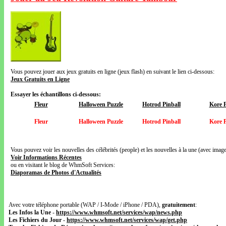
Vous pouvez jouer aux jeux gratuits en ligne (jeux flash) en suivant le lien ci-dessous:
Jeux Gratuits en Ligne
Essayer les échantillons ci-dessous:
Fleur
Halloween Puzzle
Hotrod Pinball
Kore P
Fleur
Halloween Puzzle
Hotrod Pinball
Kore P
Vous pouvez voir les nouvelles des célébrités (people) et les nouvelles à la une (avec images
Voir Informations Récentes
ou en visitant le blog de WhmSoft Services:
Diaporamas de Photos d'Actualités
Avec votre téléphone portable (WAP / I-Mode / iPhone / PDA),
gratuitement
:
Les Infos la Une
-
https://www.whmsoft.net/services/wap/news.php
Les Fichiers du Jour
-
https://www.whmsoft.net/services/wap/get.php