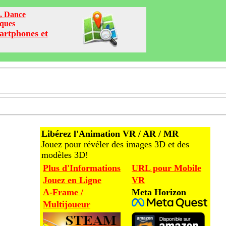
o, Dance
iques
artphones et
Libérez l'Animation VR / AR / MR
Jouez pour révéler des images 3D et des
modèles 3D!
Plus d'Informations
URL pour Mobile
Jouez en Ligne
VR
A-Frame /
Meta Horizon
Multijoueur