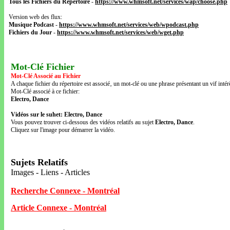
Tous les Fichiers du Répertoire
-
https://www.whmsoft.net/services/wap/choose.php
Version web des flux:
Musique Podcast
-
https://www.whmsoft.net/services/web/wpodcast.php
Fichiers du Jour
-
https://www.whmsoft.net/services/web/wget.php
Mot-Clé Fichier
Mot-Clé Associé au Fichier
A chaque fichier du répertoire est associé‚ un mot-clé ou une phrase présentant un vif intérê
Mot-Clé associé à ce fichier:
Electro, Dance
Vidéos sur le suhet: Electro, Dance
Vous pouvez trouver ci-dessous des vidéos relatifs au sujet
Electro, Dance
.
Cliquez sur l'image pour démarrer la vidéo.
Sujets Relatifs
Images - Liens - Articles
Recherche Connexe - Montréal
Article Connexe - Montréal