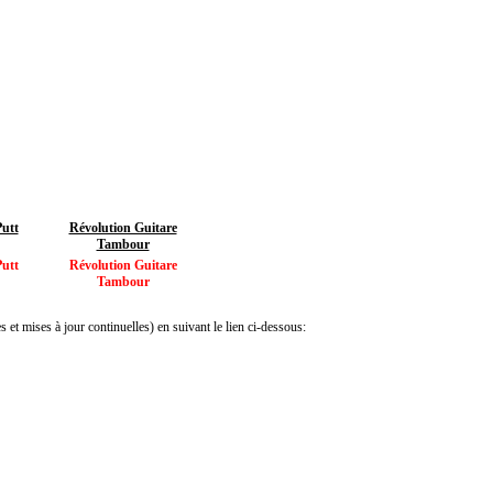
utt
Révolution Guitare
Tambour
utt
Révolution Guitare
Tambour
 et mises à jour continuelles) en suivant le lien ci-dessous: