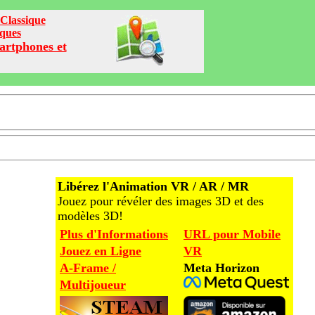
Classique
iques
artphones et
Libérez l'Animation VR / AR / MR
Jouez pour révéler des images 3D et des
modèles 3D!
Plus d'Informations
URL pour Mobile
Jouez en Ligne
VR
A-Frame /
Meta Horizon
Multijoueur