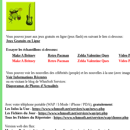
Vous pouvez jouer aux jeux gratuits en ligne (jeux flash) en suivant le lien ci-dessous:
Jeux Gratuits en Ligne
Essayer les échantillons ci-dessous:
Make A Britney
Retro Pacman
Zelda Valentine Ques
Video 
Make A Britney
Retro Pacman
Zelda Valentine Ques
Video 
Vous pouvez voir les nouvelles des célébrités (people) et les nouvelles à la une (avec images
Voir Informations Récentes
ou en visitant le blog de WhmSoft Services:
Diaporamas de Photos d'Actualités
Avec votre téléphone portable (WAP / I-Mode / iPhone / PDA),
gratuitement
:
Les Infos la Une
-
https://www.whmsoft.net/services/wap/news.php
Les Fichiers du Jour
-
https://www.whmsoft.net/services/wap/get.php
Tous les Fichiers du Répertoire
-
https://www.whmsoft.net/services/wap/choose.php
Version web des flux: