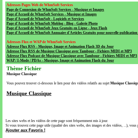
Adresses Pages Web de WhmSoft Services
Page de Connexion de WhmSoft Services - Musique et Images
Page d'Accueil de WhmSoft Services - Musique et Images
Page d'Accueil de WhmSoft - Logiciels et Services
Page d'Accueil de WhmSoft Moblog - Blog - Galerie Photo
Page d'Accueil de WhmSoft Jeux Gratuits en Ligne - Jeux Flash
Page d'Accueil de WhmSoft Annuaire d'Articles Gratuits pour nouvelle publication 
Adresses Flux et WAP de WhmSoft Services
Adresse Flux RSS - Musique, Image et Animation Flash 3D du Jour
Adresse Flux RSS de Musique Classique avec Tambour - Fichiers MIDI et MP3
Adresse Flux Podcast de Musique Classique avec Tambour - Fichiers MIDI et MP3
WAP / I-Mode / PDAs - Musique, Image et Animation Flash du Jour
Thème Fichier
Musique Classique
Vous pouvez trouver ci-dessous le lien pour des vidéos relatifs au sujet
Musique Classiq
Musique Classique
Les sites webs et les vidéos de cette page sont fréquemment mis à jour.
Si vous trouvez cette page utile (qualité des sites webs, des images et des vidéos, ...), vous 
Ajouter aux Favoris !