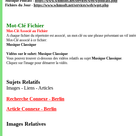
Musique Podcast
-
https://www.whmsoft.net/services/web/wpodcast.php
Fichiers du Jour
-
https://www.whmsoft.net/services/web/wget.php
Mot-Clé Fichier
Mot-Clé Associé au Fichier
A chaque fichier du répertoire est associé‚ un mot-clé ou une phrase présentant un vif intérê
Mot-Clé associé à ce fichier:
Musique Classique
Vidéos sur le suhet: Musique Classique
Vous pouvez trouver ci-dessous des vidéos relatifs au sujet
Musique Classique
.
Cliquez sur l'image pour démarrer la vidéo.
Sujets Relatifs
Images - Liens - Articles
Recherche Connexe - Berlin
Article Connexe - Berlin
Images Relatives