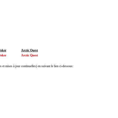
Poker
Arctic Quest
Poker
Arctic Quest
 et mises à jour continuelles) en suivant le lien ci-dessous: