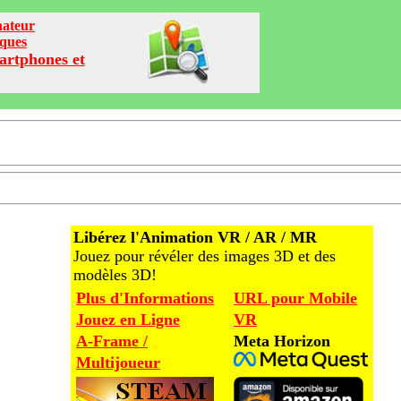
nateur
iques
artphones et
Libérez l'Animation VR / AR / MR
Jouez pour révéler des images 3D et des
modèles 3D!
Plus d'Informations
URL pour Mobile
Jouez en Ligne
VR
A-Frame /
Meta Horizon
Multijoueur