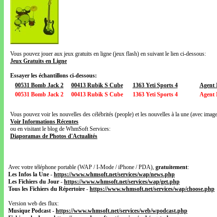
Vous pouvez jouer aux jeux gratuits en ligne (jeux flash) en suivant le lien ci-dessous:
Jeux Gratuits en Ligne
Essayer les échantillons ci-dessous:
00531 Bomb Jack 2
00413 Rubik S Cube
1363 Yeti Sports 4
Agent
00531 Bomb Jack 2
00413 Rubik S Cube
1363 Yeti Sports 4
Agent
Vous pouvez voir les nouvelles des célébrités (people) et les nouvelles à la une (avec images
Voir Informations Récentes
ou en visitant le blog de WhmSoft Services:
Diaporamas de Photos d'Actualités
Avec votre téléphone portable (WAP / I-Mode / iPhone / PDA),
gratuitement
:
Les Infos la Une
-
https://www.whmsoft.net/services/wap/news.php
Les Fichiers du Jour
-
https://www.whmsoft.net/services/wap/get.php
Tous les Fichiers du Répertoire
-
https://www.whmsoft.net/services/wap/choose.php
Version web des flux:
Musique Podcast
-
https://www.whmsoft.net/services/web/wpodcast.php