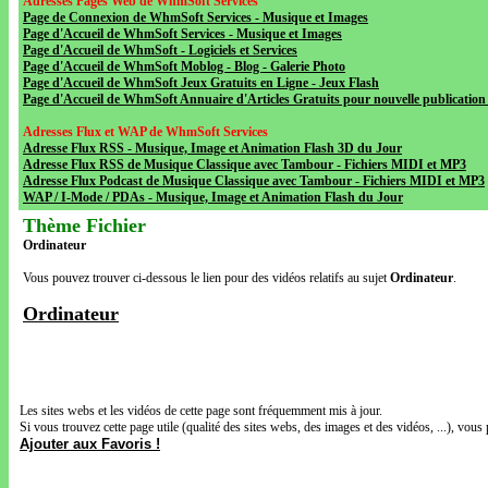
Adresses Pages Web de WhmSoft Services
Page de Connexion de WhmSoft Services - Musique et Images
Page d'Accueil de WhmSoft Services - Musique et Images
Page d'Accueil de WhmSoft - Logiciels et Services
Page d'Accueil de WhmSoft Moblog - Blog - Galerie Photo
Page d'Accueil de WhmSoft Jeux Gratuits en Ligne - Jeux Flash
Page d'Accueil de WhmSoft Annuaire d'Articles Gratuits pour nouvelle publication 
Adresses Flux et WAP de WhmSoft Services
Adresse Flux RSS - Musique, Image et Animation Flash 3D du Jour
Adresse Flux RSS de Musique Classique avec Tambour - Fichiers MIDI et MP3
Adresse Flux Podcast de Musique Classique avec Tambour - Fichiers MIDI et MP3
WAP / I-Mode / PDAs - Musique, Image et Animation Flash du Jour
Thème Fichier
Ordinateur
Vous pouvez trouver ci-dessous le lien pour des vidéos relatifs au sujet
Ordinateur
.
Ordinateur
Les sites webs et les vidéos de cette page sont fréquemment mis à jour.
Si vous trouvez cette page utile (qualité des sites webs, des images et des vidéos, ...), vous 
Ajouter aux Favoris !