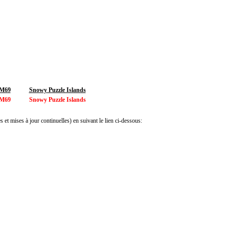
 M69
Snowy Puzzle Islands
 M69
Snowy Puzzle Islands
 et mises à jour continuelles) en suivant le lien ci-dessous: