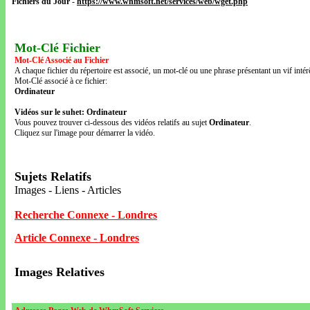
Fichiers du Jour
-
https://www.whmsoft.net/services/web/wget.php
Mot-Clé Fichier
Mot-Clé Associé au Fichier
A chaque fichier du répertoire est associé‚ un mot-clé ou une phrase présentant un vif intérê
Mot-Clé associé à ce fichier:
Ordinateur
Vidéos sur le suhet: Ordinateur
Vous pouvez trouver ci-dessous des vidéos relatifs au sujet
Ordinateur
.
Cliquez sur l'image pour démarrer la vidéo.
Sujets Relatifs
Images - Liens - Articles
Recherche Connexe - Londres
Article Connexe - Londres
Images Relatives