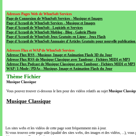
Adresses Pages Web de WhmSoft Services
Page de Connexion de WhmSoft Services - Musique et Images
Page d'Accueil de WhmSoft Services - Musique et Images
Page d'Accueil de WhmSoft - Logiciels et Services
Page d'Accueil de WhmSoft Moblog - Blog - Galerie Photo
Page d'Accueil de WhmSoft Jeux Gratuits en Ligne - Jeux Flash
Page d'Accueil de WhmSoft Annuaire d'Articles Gratuits pour nouvelle publication 
Adresses Flux et WAP de WhmSoft Services
Adresse Flux RSS - Musique, Image et Animation Flash 3D du Jour
Adresse Flux RSS de Musique Classique avec Tambour - Fichiers MIDI et MP3
Adresse Flux Podcast de Musique Classique avec Tambour - Fichiers MIDI et MP3
WAP / I-Mode / PDAs - Musique, Image et Animation Flash du Jour
Thème Fichier
Musique Classique
Vous pouvez trouver ci-dessous le lien pour des vidéos relatifs au sujet
Musique Classiq
Musique Classique
Les sites webs et les vidéos de cette page sont fréquemment mis à jour.
Si vous trouvez cette page utile (qualité des sites webs, des images et des vidéos, ...), vous 