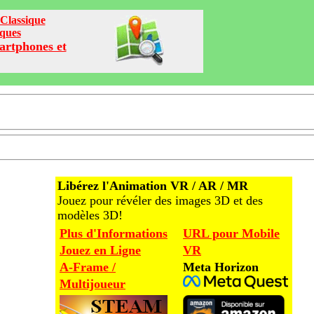
Classique
iques
artphones et
Libérez l'Animation VR / AR / MR
Jouez pour révéler des images 3D et des
modèles 3D!
Plus d'Informations
URL pour Mobile
Jouez en Ligne
VR
A-Frame /
Meta Horizon
Multijoueur