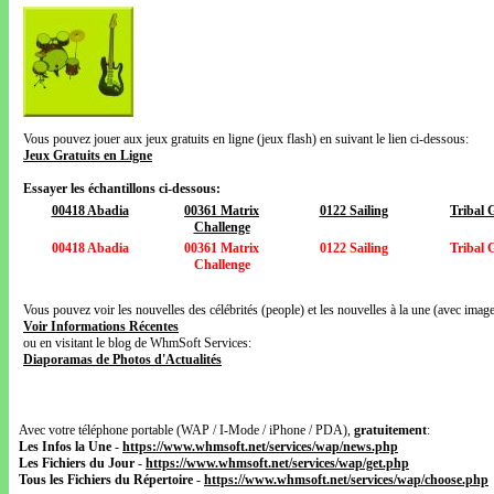
Vous pouvez jouer aux jeux gratuits en ligne (jeux flash) en suivant le lien ci-dessous:
Jeux Gratuits en Ligne
Essayer les échantillons ci-dessous:
00418 Abadia
00361 Matrix
0122 Sailing
Tribal
Challenge
00418 Abadia
00361 Matrix
0122 Sailing
Tribal
Challenge
Vous pouvez voir les nouvelles des célébrités (people) et les nouvelles à la une (avec images
Voir Informations Récentes
ou en visitant le blog de WhmSoft Services:
Diaporamas de Photos d'Actualités
Avec votre téléphone portable (WAP / I-Mode / iPhone / PDA),
gratuitement
:
Les Infos la Une
-
https://www.whmsoft.net/services/wap/news.php
Les Fichiers du Jour
-
https://www.whmsoft.net/services/wap/get.php
Tous les Fichiers du Répertoire
-
https://www.whmsoft.net/services/wap/choose.php