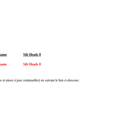
 Game
Sift Heads 0
 Game
Sift Heads 0
 et mises à jour continuelles) en suivant le lien ci-dessous: