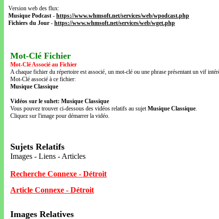
Version web des flux:
Musique Podcast
-
https://www.whmsoft.net/services/web/wpodcast.php
Fichiers du Jour
-
https://www.whmsoft.net/services/web/wget.php
Mot-Clé Fichier
Mot-Clé Associé au Fichier
A chaque fichier du répertoire est associé‚ un mot-clé ou une phrase présentant un vif intérê
Mot-Clé associé à ce fichier:
Musique Classique
Vidéos sur le suhet: Musique Classique
Vous pouvez trouver ci-dessous des vidéos relatifs au sujet
Musique Classique
.
Cliquez sur l'image pour démarrer la vidéo.
Sujets Relatifs
Images - Liens - Articles
Recherche Connexe - Détroit
Article Connexe - Détroit
Images Relatives