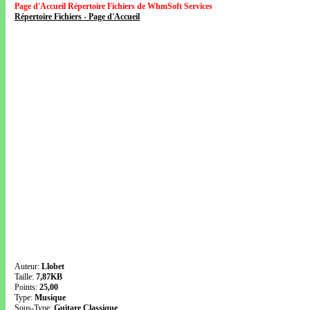
Page d'Accueil Répertoire Fichiers de WhmSoft Services
Répertoire Fichiers - Page d'Accueil
Auteur:
Llobet
Taille:
7,87KB
Points:
25,00
Type:
Musique
Sous-Type:
Guitare Classique