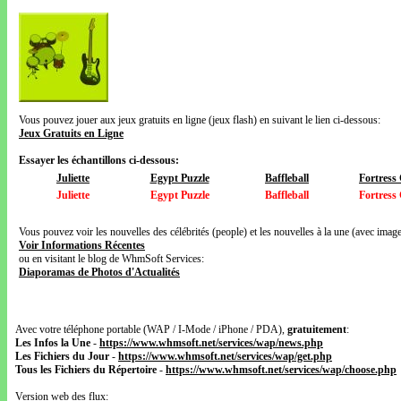
Vous pouvez jouer aux jeux gratuits en ligne (jeux flash) en suivant le lien ci-dessous:
Jeux Gratuits en Ligne
Essayer les échantillons ci-dessous:
Juliette
Egypt Puzzle
Baffleball
Fortress
Juliette
Egypt Puzzle
Baffleball
Fortress
Vous pouvez voir les nouvelles des célébrités (people) et les nouvelles à la une (avec images
Voir Informations Récentes
ou en visitant le blog de WhmSoft Services:
Diaporamas de Photos d'Actualités
Avec votre téléphone portable (WAP / I-Mode / iPhone / PDA),
gratuitement
:
Les Infos la Une
-
https://www.whmsoft.net/services/wap/news.php
Les Fichiers du Jour
-
https://www.whmsoft.net/services/wap/get.php
Tous les Fichiers du Répertoire
-
https://www.whmsoft.net/services/wap/choose.php
Version web des flux: