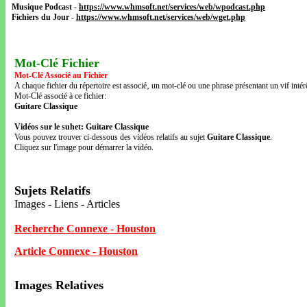
Musique Podcast
-
https://www.whmsoft.net/services/web/wpodcast.php
Fichiers du Jour
-
https://www.whmsoft.net/services/web/wget.php
Mot-Clé Fichier
Mot-Clé Associé au Fichier
A chaque fichier du répertoire est associé‚ un mot-clé ou une phrase présentant un vif intérê
Mot-Clé associé à ce fichier:
Guitare Classique
Vidéos sur le suhet: Guitare Classique
Vous pouvez trouver ci-dessous des vidéos relatifs au sujet
Guitare Classique
.
Cliquez sur l'image pour démarrer la vidéo.
Sujets Relatifs
Images - Liens - Articles
Recherche Connexe - Houston
Article Connexe - Houston
Images Relatives