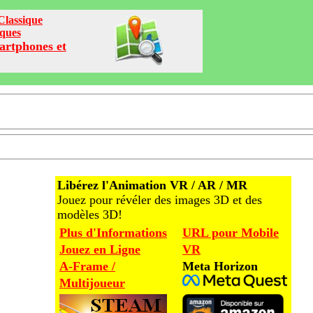
Classique
iques
artphones et
Libérez l'Animation VR / AR / MR
Jouez pour révéler des images 3D et des
modèles 3D!
Plus d'Informations
URL pour Mobile
Jouez en Ligne
VR
A-Frame /
Meta Horizon
Multijoueur