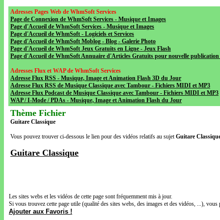
Adresses Pages Web de WhmSoft Services
Page de Connexion de WhmSoft Services - Musique et Images
Page d'Accueil de WhmSoft Services - Musique et Images
Page d'Accueil de WhmSoft - Logiciels et Services
Page d'Accueil de WhmSoft Moblog - Blog - Galerie Photo
Page d'Accueil de WhmSoft Jeux Gratuits en Ligne - Jeux Flash
Page d'Accueil de WhmSoft Annuaire d'Articles Gratuits pour nouvelle publication 
Adresses Flux et WAP de WhmSoft Services
Adresse Flux RSS - Musique, Image et Animation Flash 3D du Jour
Adresse Flux RSS de Musique Classique avec Tambour - Fichiers MIDI et MP3
Adresse Flux Podcast de Musique Classique avec Tambour - Fichiers MIDI et MP3
WAP / I-Mode / PDAs - Musique, Image et Animation Flash du Jour
Thème Fichier
Guitare Classique
Vous pouvez trouver ci-dessous le lien pour des vidéos relatifs au sujet
Guitare Classiqu
Guitare Classique
Les sites webs et les vidéos de cette page sont fréquemment mis à jour.
Si vous trouvez cette page utile (qualité des sites webs, des images et des vidéos, ...), vous 
Ajouter aux Favoris !