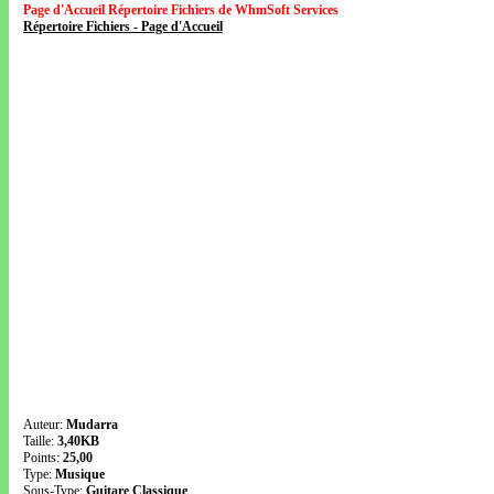
Page d'Accueil Répertoire Fichiers de WhmSoft Services
Répertoire Fichiers - Page d'Accueil
Auteur:
Mudarra
Taille:
3,40KB
Points:
25,00
Type:
Musique
Sous-Type:
Guitare Classique