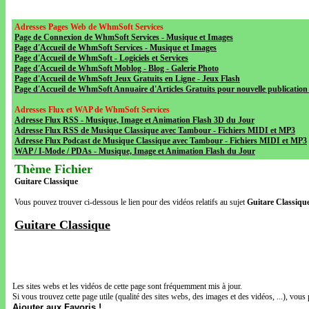
Adresses Pages Web de WhmSoft Services
Page de Connexion de WhmSoft Services - Musique et Images
Page d'Accueil de WhmSoft Services - Musique et Images
Page d'Accueil de WhmSoft - Logiciels et Services
Page d'Accueil de WhmSoft Moblog - Blog - Galerie Photo
Page d'Accueil de WhmSoft Jeux Gratuits en Ligne - Jeux Flash
Page d'Accueil de WhmSoft Annuaire d'Articles Gratuits pour nouvelle publication 
Adresses Flux et WAP de WhmSoft Services
Adresse Flux RSS - Musique, Image et Animation Flash 3D du Jour
Adresse Flux RSS de Musique Classique avec Tambour - Fichiers MIDI et MP3
Adresse Flux Podcast de Musique Classique avec Tambour - Fichiers MIDI et MP3
WAP / I-Mode / PDAs - Musique, Image et Animation Flash du Jour
Thème Fichier
Guitare Classique
Vous pouvez trouver ci-dessous le lien pour des vidéos relatifs au sujet
Guitare Classiqu
Guitare Classique
Les sites webs et les vidéos de cette page sont fréquemment mis à jour.
Si vous trouvez cette page utile (qualité des sites webs, des images et des vidéos, ...), vous 
Ajouter aux Favoris !