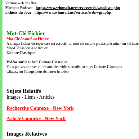
Version web des flux:
Musique Podcast
-
https://www.whmsoft.net/services/web/wpodcast.php
Fichiers du Jour
-
https://www.whmsoft.net/services/web/wget.php
Mot-Clé Fichier
Mot-Clé Associé au Fichier
A chaque fichier du répertoire est associé‚ un mot-clé ou une phrase présentant un vif intérê
Mot-Clé associé à ce fichier:
Guitare Classique
Vidéos sur le suhet: Guitare Classique
Vous pouvez trouver ci-dessous des vidéos relatifs au sujet
Guitare Classique
.
Cliquez sur l'image pour démarrer la vidéo.
Sujets Relatifs
Images - Liens - Articles
Recherche Connexe - New York
Article Connexe - New York
Images Relatives