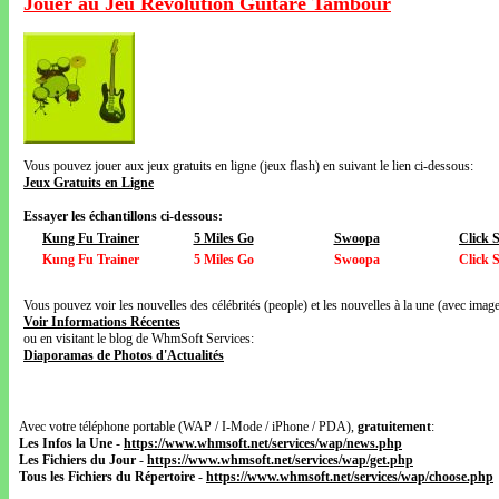
Jouer au Jeu Révolution Guitare Tambour
Vous pouvez jouer aux jeux gratuits en ligne (jeux flash) en suivant le lien ci-dessous:
Jeux Gratuits en Ligne
Essayer les échantillons ci-dessous:
Kung Fu Trainer
5 Miles Go
Swoopa
Click S
Kung Fu Trainer
5 Miles Go
Swoopa
Click S
Vous pouvez voir les nouvelles des célébrités (people) et les nouvelles à la une (avec images
Voir Informations Récentes
ou en visitant le blog de WhmSoft Services:
Diaporamas de Photos d'Actualités
Avec votre téléphone portable (WAP / I-Mode / iPhone / PDA),
gratuitement
:
Les Infos la Une
-
https://www.whmsoft.net/services/wap/news.php
Les Fichiers du Jour
-
https://www.whmsoft.net/services/wap/get.php
Tous les Fichiers du Répertoire
-
https://www.whmsoft.net/services/wap/choose.php