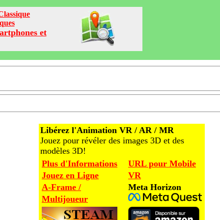
Classique
iques
artphones et
Libérez l'Animation VR / AR / MR
Jouez pour révéler des images 3D et des
modèles 3D!
Plus d'Informations
URL pour Mobile
Jouez en Ligne
VR
A-Frame /
Meta Horizon
Multijoueur