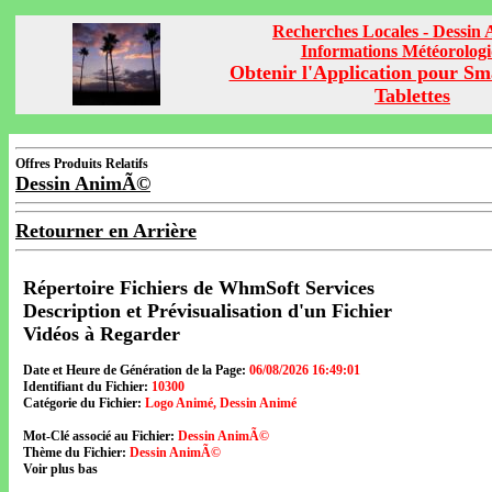
Recherches Locales - Dessi
Informations Météorolog
Obtenir l'Application pour Sm
Tablettes
Offres Produits Relatifs
Dessin AnimÃ©
Retourner en Arrière
Répertoire Fichiers de WhmSoft Services
Description et Prévisualisation d'un Fichier
Vidéos à Regarder
Date et Heure de Génération de la Page:
06/08/2026 16:49:01
Identifiant du Fichier:
10300
Catégorie du Fichier:
Logo Animé, Dessin Animé
Mot-Clé associé au Fichier:
Dessin AnimÃ©
Thème du Fichier:
Dessin AnimÃ©
Voir plus bas