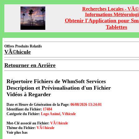
Recherches Locales - VÃ©
Informations Météorolog
Obtenir l'Application pour Sm
Tablettes
Offres Produits Relatifs
VÃ©hicule
Retourner en Arrière
Répertoire Fichiers de WhmSoft Services
Description et Prévisualisation d'un Fichier
Vidéos à Regarder
Date et Heure de Génération de la Page:
06/08/2026 13:24:01
Identifiant du Fichier:
17484
Catégorie du Fichier:
Logo Animé, Véhicule
Mot-Clé associé au Fichier:
VÃ©hicule
Thème du Fichier:
VÃ©hicule
Voir plus bas