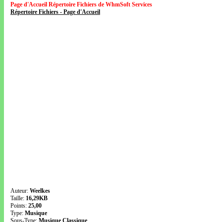
Page d'Accueil Répertoire Fichiers de WhmSoft Services
Répertoire Fichiers - Page d'Accueil
Auteur:
Weelkes
Taille:
16,29KB
Points:
25,00
Type:
Musique
Sous-Type:
Musique Classique