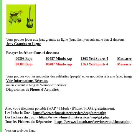
Vous pouvez jouer aux jeux gratuits en ligne (jeux flash) en suivant le lien ci-dessous:
Jeux Gratuits en Ligne
Essayer les échantillons ci-dessous:
00303 Bojo
00487 Mindwrap
1363 Yeti Sports 4
Massacre
00303 Bojo
00487 Mindwrap
1363 Yeti Sports 4
Massacre
Vous pouvez voir les nouvelles des célébrités (people) et les nouvelles à la une (avec images
Voir Informations Récentes
ou en visitant le blog de WhmSoft Services:
Diaporamas de Photos d'Actualités
Avec votre téléphone portable (WAP / I-Mode / iPhone / PDA),
gratuitement
:
Les Infos la Une
-
https://www.whmsoft.net/services/wap/news.php
Les Fichiers du Jour
-
https://www.whmsoft.net/services/wap/get.php
Tous les Fichiers du Répertoire
-
https://www.whmsoft.net/services/wap/choose.php
Version web des flux: