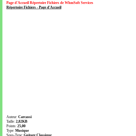
Page d'Accueil Répertoire Fichiers de WhmSoft Services
Répertoire Fichiers - Page d'Accueil
Auteur:
Carcassi
Taille:
2,82KB
Points:
25,00
Type:
Musique
Sous-Type:
Guitare Classique