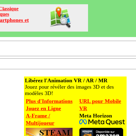
Classique
iques
artphones et
Libérez l'Animation VR / AR / MR
Jouez pour révéler des images 3D et des
modèles 3D!
Plus d'Informations
URL pour Mobile
Jouez en Ligne
VR
A-Frame /
Meta Horizon
Multijoueur