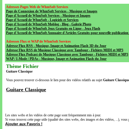
Adresses Pages Web de WhmSoft Services
Page de Connexion de WhmSoft Services - Musique et Images
Page d'Accueil de WhmSoft Services - Musique et Images
Page d'Accueil de WhmSoft - Logiciels et Services
Page d'Accueil de WhmSoft Moblog - Blog - Galerie Photo
Page d'Accueil de WhmSoft Jeux Gratuits en Ligne - Jeux Flash
Page d'Accueil de WhmSoft Annuaire d'Articles Gratuits pour nouvelle publication 
Adresses Flux et WAP de WhmSoft Services
Adresse Flux RSS - Musique, Image et Animation Flash 3D du Jour
Adresse Flux RSS de Musique Classique avec Tambour - Fichiers MIDI et MP3
Adresse Flux Podcast de Musique Classique avec Tambour - Fichiers MIDI et MP3
WAP / I-Mode / PDAs - Musique, Image et Animation Flash du Jour
Thème Fichier
Guitare Classique
Vous pouvez trouver ci-dessous le lien pour des vidéos relatifs au sujet
Guitare Classiqu
Guitare Classique
Les sites webs et les vidéos de cette page sont fréquemment mis à jour.
Si vous trouvez cette page utile (qualité des sites webs, des images et des vidéos, ...), vous 
Ajouter aux Favoris !