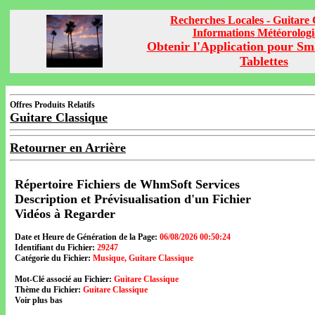
Recherches Locales - Guitare 
Informations Météorolog
Obtenir l'Application pour Sm
Tablettes
Offres Produits Relatifs
Guitare Classique
Retourner en Arrière
Répertoire Fichiers de WhmSoft Services
Description et Prévisualisation d'un Fichier
Vidéos à Regarder
Date et Heure de Génération de la Page:
06/08/2026 00:50:24
Identifiant du Fichier:
29247
Catégorie du Fichier:
Musique, Guitare Classique
Mot-Clé associé au Fichier:
Guitare Classique
Thème du Fichier:
Guitare Classique
Voir plus bas