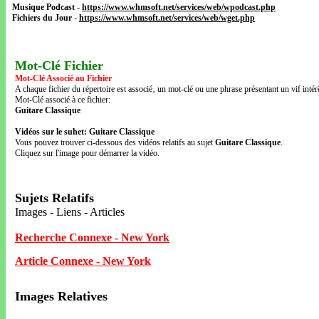
Musique Podcast
-
https://www.whmsoft.net/services/web/wpodcast.php
Fichiers du Jour
-
https://www.whmsoft.net/services/web/wget.php
Mot-Clé Fichier
Mot-Clé Associé au Fichier
A chaque fichier du répertoire est associé‚ un mot-clé ou une phrase présentant un vif intérê
Mot-Clé associé à ce fichier:
Guitare Classique
Vidéos sur le suhet: Guitare Classique
Vous pouvez trouver ci-dessous des vidéos relatifs au sujet
Guitare Classique
.
Cliquez sur l'image pour démarrer la vidéo.
Sujets Relatifs
Images - Liens - Articles
Recherche Connexe - New York
Article Connexe - New York
Images Relatives