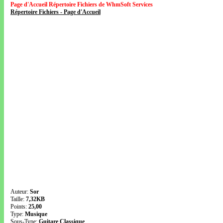
Page d'Accueil Répertoire Fichiers de WhmSoft Services
Répertoire Fichiers - Page d'Accueil
Auteur:
Sor
Taille:
7,32KB
Points:
25,00
Type:
Musique
Sous-Type:
Guitare Classique