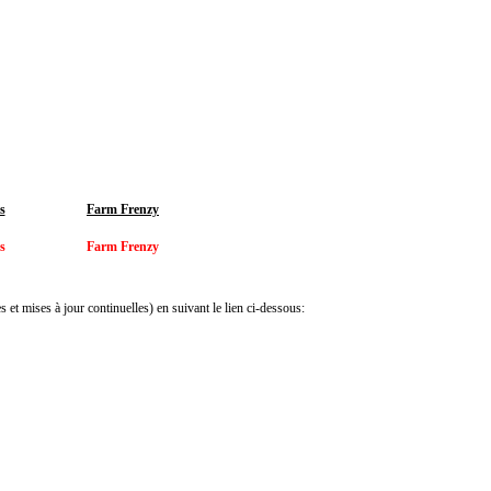
s
Farm Frenzy
s
Farm Frenzy
 et mises à jour continuelles) en suivant le lien ci-dessous: