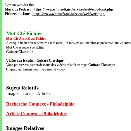
Version web des flux:
Musique Podcast
-
https://www.whmsoft.net/services/web/wpodcast.php
Fichiers du Jour
-
https://www.whmsoft.net/services/web/wget.php
Mot-Clé Fichier
Mot-Clé Associé au Fichier
A chaque fichier du répertoire est associé‚ un mot-clé ou une phrase présentant un vif intérê
Mot-Clé associé à ce fichier:
Guitare Classique
Vidéos sur le suhet: Guitare Classique
Vous pouvez trouver ci-dessous des vidéos relatifs au sujet
Guitare Classique
.
Cliquez sur l'image pour démarrer la vidéo.
Sujets Relatifs
Images - Liens - Articles
Recherche Connexe - Philadelphie
Article Connexe - Philadelphie
Images Relatives