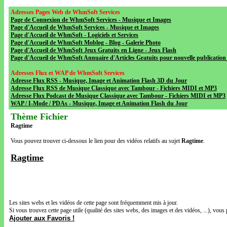
Adresses Pages Web de WhmSoft Services
Page de Connexion de WhmSoft Services - Musique et Images
Page d'Accueil de WhmSoft Services - Musique et Images
Page d'Accueil de WhmSoft - Logiciels et Services
Page d'Accueil de WhmSoft Moblog - Blog - Galerie Photo
Page d'Accueil de WhmSoft Jeux Gratuits en Ligne - Jeux Flash
Page d'Accueil de WhmSoft Annuaire d'Articles Gratuits pour nouvelle publication 
Adresses Flux et WAP de WhmSoft Services
Adresse Flux RSS - Musique, Image et Animation Flash 3D du Jour
Adresse Flux RSS de Musique Classique avec Tambour - Fichiers MIDI et MP3
Adresse Flux Podcast de Musique Classique avec Tambour - Fichiers MIDI et MP3
WAP / I-Mode / PDAs - Musique, Image et Animation Flash du Jour
Thème Fichier
Ragtime
Vous pouvez trouver ci-dessous le lien pour des vidéos relatifs au sujet
Ragtime
.
Ragtime
Les sites webs et les vidéos de cette page sont fréquemment mis à jour.
Si vous trouvez cette page utile (qualité des sites webs, des images et des vidéos, ...), vous 
Ajouter aux Favoris !