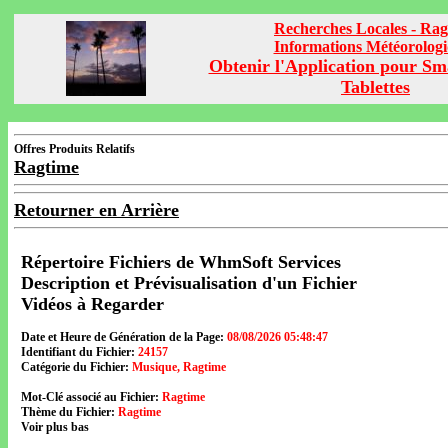
Recherches Locales - Rag
Informations Météorolog
Obtenir l'Application pour Sm
Tablettes
Offres Produits Relatifs
Ragtime
Retourner en Arrière
Répertoire Fichiers de WhmSoft Services
Description et Prévisualisation d'un Fichier
Vidéos à Regarder
Date et Heure de Génération de la Page:
08/08/2026 05:48:47
Identifiant du Fichier:
24157
Catégorie du Fichier:
Musique, Ragtime
Mot-Clé associé au Fichier:
Ragtime
Thème du Fichier:
Ragtime
Voir plus bas