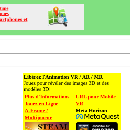
time
iques
artphones et
Libérez l'Animation VR / AR / MR
Jouez pour révéler des images 3D et des
modèles 3D!
Plus d'Informations
URL pour Mobile
Jouez en Ligne
VR
A-Frame /
Meta Horizon
Multijoueur