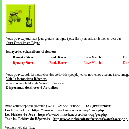
Vous pouvez jouer aux jeux gratuits en ligne (jeux flash) en suivant le lien ci-dessous:
Jeux Gratuits en Ligne
Essayer les échantillons ci-dessous:
Dynasty Street
Book Racer
Love Match
Dor
Dynasty Street
Book Racer
Love Match
Dor
Vous pouvez voir les nouvelles des célébrités (people) et les nouvelles à la une (avec images
Voir Informations Récentes
ou en visitant le blog de WhmSoft Services:
Diaporamas de Photos d'Actualités
Avec votre téléphone portable (WAP / I-Mode / iPhone / PDA),
gratuitement
:
Les Infos la Une
-
https://www.whmsoft.net/services/wap/news.php
Les Fichiers du Jour
-
https://www.whmsoft.net/services/wap/get.php
Tous les Fichiers du Répertoire
-
https://www.whmsoft.net/services/wap/choose.php
Version web des flux: