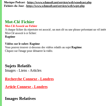
Musique Podcast
-
https://www.whmsoft.net/services/web/wpodcast.php
Fichiers du Jour
-
https://www.whmsoft.net/services/web/wget.php
Mot-Clé Fichier
Mot-Clé Associé au Fichier
A chaque fichier du répertoire est associé‚ un mot-clé ou une phrase présentant un vif intérê
Mot-Clé associé à ce fichier:
Ragtime
Vidéos sur le suhet: Ragtime
Vous pouvez trouver ci-dessous des vidéos relatifs au sujet
Ragtime
.
Cliquez sur l'image pour démarrer la vidéo.
Sujets Relatifs
Images - Liens - Articles
Recherche Connexe - Londres
Article Connexe - Londres
Images Relatives