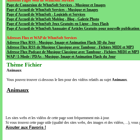
Adresses Pages Web de WhmSoft Services
Page de Connexion de WhmSoft Services - Musique et Images
Page d'Accueil de WhmSoft Services - Musique et Images
Page d'Accueil de WhmSoft - Logiciels et Services
Page d'Accueil de WhmSoft Moblog - Blog - Galerie Photo
Page d'Accueil de WhmSoft Jeux Gratuits en Ligne - Jeux Flash
Page d'Accueil de WhmSoft Annuaire d'Articles Gratuits pour nouvelle publication 
Adresses Flux et WAP de WhmSoft Services
Adresse Flux RSS - Musique, Image et Animation Flash 3D du Jour
Adresse Flux RSS de Musique Classique avec Tambour - Fichiers MIDI et MP3
Adresse Flux Podcast de Musique Classique avec Tambour - Fichiers MIDI et MP3
WAP / I-Mode / PDAs - Musique, Image et Animation Flash du Jour
Thème Fichier
Animaux
Vous pouvez trouver ci-dessous le lien pour des vidéos relatifs au sujet
Animaux
.
Animaux
Les sites webs et les vidéos de cette page sont fréquemment mis à jour.
Si vous trouvez cette page utile (qualité des sites webs, des images et des vidéos, ...), vous 
Ajouter aux Favoris !