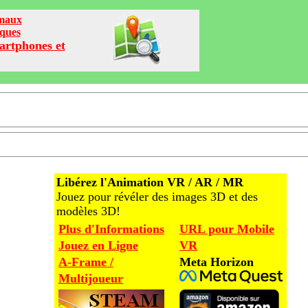
imaux
iques
artphones et
Libérez l'Animation VR / AR / MR
Jouez pour révéler des images 3D et des
modèles 3D!
Plus d'Informations
URL pour Mobile
Jouez en Ligne
VR
A-Frame /
Meta Horizon
Multijoueur