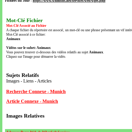
Fichiers du Jour
-
https://www.whmsoft.net/services/web/wget.php
Mot-Clé Fichier
Mot-Clé Associé au Fichier
A chaque fichier du répertoire est associé‚ un mot-clé ou une phrase présentant un vif intérê
Mot-Clé associé à ce fichier:
Animaux
Vidéos sur le suhet: Animaux
Vous pouvez trouver ci-dessous des vidéos relatifs au sujet
Animaux
.
Cliquez sur l'image pour démarrer la vidéo.
Sujets Relatifs
Images - Liens - Articles
Recherche Connexe - Munich
Article Connexe - Munich
Images Relatives