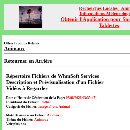
Recherches Locales - An
Informations Météorolog
Obtenir l'Application pour Sm
Tablettes
Offres Produits Relatifs
Animaux
Retourner en Arrière
Répertoire Fichiers de WhmSoft Services
Description et Prévisualisation d'un Fichier
Vidéos à Regarder
Date et Heure de Génération de la Page:
08/08/2026 03:35:47
Identifiant du Fichier:
18704
Catégorie du Fichier:
Image Photo, Animal
Mot-Clé associé au Fichier:
Animaux
Thème du Fichier:
Animaux
Voir plus bas