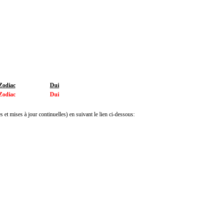
Zodiac
Dui
Zodiac
Dui
 et mises à jour continuelles) en suivant le lien ci-dessous: