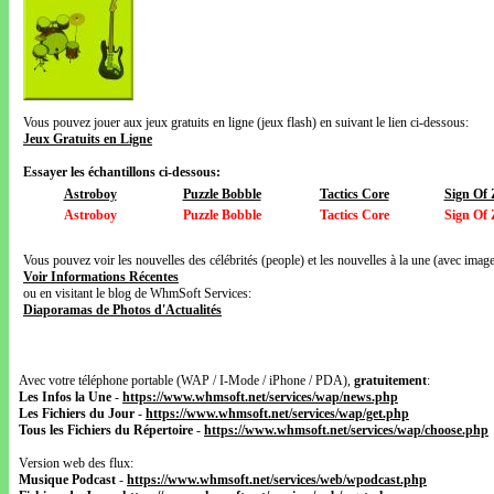
Vous pouvez jouer aux jeux gratuits en ligne (jeux flash) en suivant le lien ci-dessous:
Jeux Gratuits en Ligne
Essayer les échantillons ci-dessous:
Astroboy
Puzzle Bobble
Tactics Core
Sign Of 
Astroboy
Puzzle Bobble
Tactics Core
Sign Of 
Vous pouvez voir les nouvelles des célébrités (people) et les nouvelles à la une (avec images
Voir Informations Récentes
ou en visitant le blog de WhmSoft Services:
Diaporamas de Photos d'Actualités
Avec votre téléphone portable (WAP / I-Mode / iPhone / PDA),
gratuitement
:
Les Infos la Une
-
https://www.whmsoft.net/services/wap/news.php
Les Fichiers du Jour
-
https://www.whmsoft.net/services/wap/get.php
Tous les Fichiers du Répertoire
-
https://www.whmsoft.net/services/wap/choose.php
Version web des flux:
Musique Podcast
-
https://www.whmsoft.net/services/web/wpodcast.php