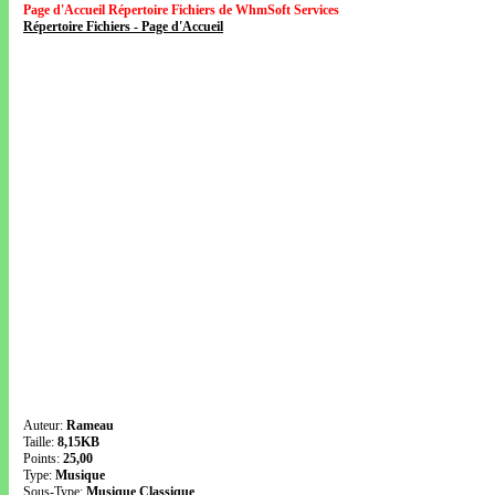
Page d'Accueil Répertoire Fichiers de WhmSoft Services
Répertoire Fichiers - Page d'Accueil
Auteur:
Rameau
Taille:
8,15KB
Points:
25,00
Type:
Musique
Sous-Type:
Musique Classique