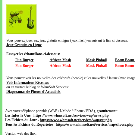
Vous pouvez jouer aux jeux gratuits en ligne (jeux flash) en suivant le lien ci-dessous:
Jeux Gratuits en Ligne
Essayer les échantillons ci-dessous:
Fun Burger
African Mask
Mask Pinball
Boom Boom V
Fun Burger
African Mask
Mask Pinball
Boom Boom V
Vous pouvez voir les nouvelles des célébrités (people) et les nouvelles à la une (avec images
Voir Informations Récentes
ou en visitant le blog de WhmSoft Services:
Diaporamas de Photos d'Actualités
Avec votre téléphone portable (WAP / I-Mode / iPhone / PDA),
gratuitement
:
Les Infos la Une
-
https://www.whmsoft.net/services/wap/news.php
Les Fichiers du Jour
-
https://www.whmsoft.net/services/wap/get.php
Tous les Fichiers du Répertoire
-
https://www.whmsoft.net/services/wap/choose.php
Version web des flux: