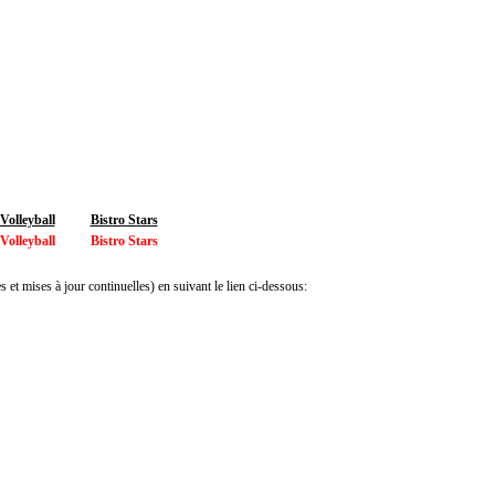
olleyball
Bistro Stars
olleyball
Bistro Stars
 et mises à jour continuelles) en suivant le lien ci-dessous: