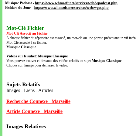
Musique Podcast
-
https://www.whmsoft.net/services/web/wpodcast.php
Fichiers du Jour
-
https://www.whmsoft.net/services/web/wget.php
Mot-Clé Fichier
Mot-Clé Associé au Fichier
A chaque fichier du répertoire est associé‚ un mot-clé ou une phrase présentant un vif intérê
Mot-Clé associé à ce fichier:
Musique Classique
Vidéos sur le suhet: Musique Classique
Vous pouvez trouver ci-dessous des vidéos relatifs au sujet
Musique Classique
.
Cliquez sur l'image pour démarrer la vidéo.
Sujets Relatifs
Images - Liens - Articles
Recherche Connexe - Marseille
Article Connexe - Marseille
Images Relatives