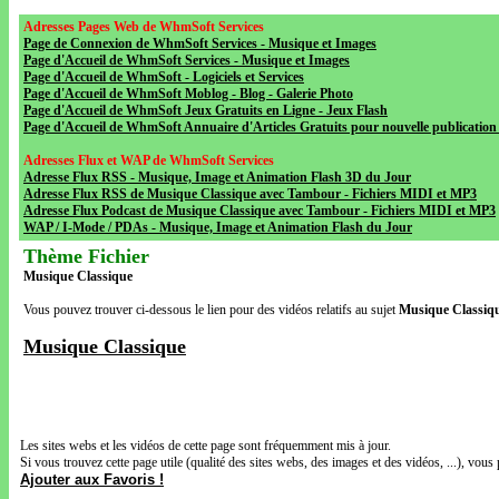
Adresses Pages Web de WhmSoft Services
Page de Connexion de WhmSoft Services - Musique et Images
Page d'Accueil de WhmSoft Services - Musique et Images
Page d'Accueil de WhmSoft - Logiciels et Services
Page d'Accueil de WhmSoft Moblog - Blog - Galerie Photo
Page d'Accueil de WhmSoft Jeux Gratuits en Ligne - Jeux Flash
Page d'Accueil de WhmSoft Annuaire d'Articles Gratuits pour nouvelle publication 
Adresses Flux et WAP de WhmSoft Services
Adresse Flux RSS - Musique, Image et Animation Flash 3D du Jour
Adresse Flux RSS de Musique Classique avec Tambour - Fichiers MIDI et MP3
Adresse Flux Podcast de Musique Classique avec Tambour - Fichiers MIDI et MP3
WAP / I-Mode / PDAs - Musique, Image et Animation Flash du Jour
Thème Fichier
Musique Classique
Vous pouvez trouver ci-dessous le lien pour des vidéos relatifs au sujet
Musique Classiq
Musique Classique
Les sites webs et les vidéos de cette page sont fréquemment mis à jour.
Si vous trouvez cette page utile (qualité des sites webs, des images et des vidéos, ...), vous 
Ajouter aux Favoris !