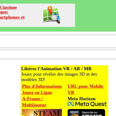
Classique
iques
artphones et
Libérez l'Animation VR / AR / MR
Jouez pour révéler des images 3D et des
modèles 3D!
Plus d'Informations
URL pour Mobile
Jouez en Ligne
VR
A-Frame /
Meta Horizon
Multijoueur