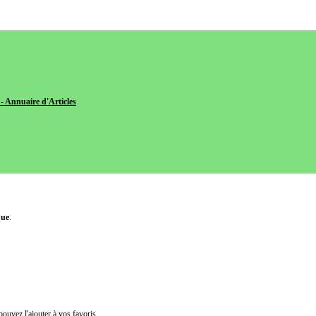
- Annuaire d'Articles
que
.
pouvez l'ajouter à vos favoris.