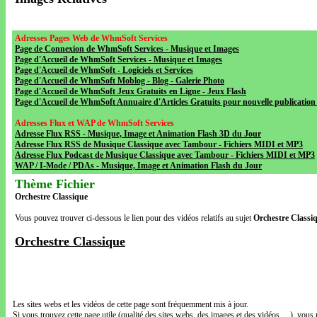
Adresses Pages Web de WhmSoft Services
Page de Connexion de WhmSoft Services - Musique et Images
Page d'Accueil de WhmSoft Services - Musique et Images
Page d'Accueil de WhmSoft - Logiciels et Services
Page d'Accueil de WhmSoft Moblog - Blog - Galerie Photo
Page d'Accueil de WhmSoft Jeux Gratuits en Ligne - Jeux Flash
Page d'Accueil de WhmSoft Annuaire d'Articles Gratuits pour nouvelle publication 
Adresses Flux et WAP de WhmSoft Services
Adresse Flux RSS - Musique, Image et Animation Flash 3D du Jour
Adresse Flux RSS de Musique Classique avec Tambour - Fichiers MIDI et MP3
Adresse Flux Podcast de Musique Classique avec Tambour - Fichiers MIDI et MP3
WAP / I-Mode / PDAs - Musique, Image et Animation Flash du Jour
Thème Fichier
Orchestre Classique
Vous pouvez trouver ci-dessous le lien pour des vidéos relatifs au sujet
Orchestre Classi
Orchestre Classique
Les sites webs et les vidéos de cette page sont fréquemment mis à jour.
Si vous trouvez cette page utile (qualité des sites webs, des images et des vidéos, ...), vous 