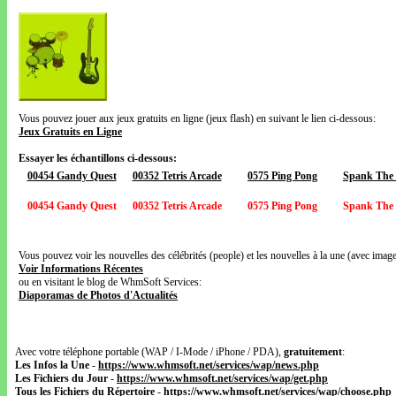
Vous pouvez jouer aux jeux gratuits en ligne (jeux flash) en suivant le lien ci-dessous:
Jeux Gratuits en Ligne
Essayer les échantillons ci-dessous:
00454 Gandy Quest
00352 Tetris Arcade
0575 Ping Pong
Spank The
00454 Gandy Quest
00352 Tetris Arcade
0575 Ping Pong
Spank The
Vous pouvez voir les nouvelles des célébrités (people) et les nouvelles à la une (avec images
Voir Informations Récentes
ou en visitant le blog de WhmSoft Services:
Diaporamas de Photos d'Actualités
Avec votre téléphone portable (WAP / I-Mode / iPhone / PDA),
gratuitement
:
Les Infos la Une
-
https://www.whmsoft.net/services/wap/news.php
Les Fichiers du Jour
-
https://www.whmsoft.net/services/wap/get.php
Tous les Fichiers du Répertoire
-
https://www.whmsoft.net/services/wap/choose.php