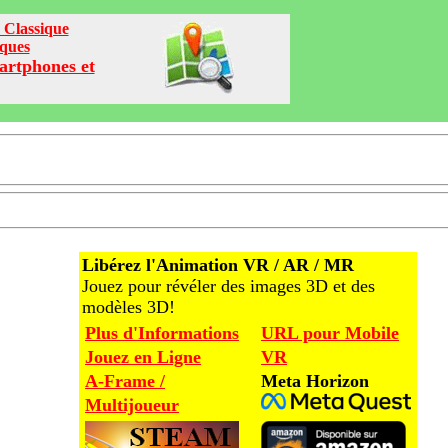
 Classique
iques
artphones et
Libérez l'Animation VR / AR / MR
Jouez pour révéler des images 3D et des
modèles 3D!
Plus d'Informations
URL pour Mobile
Jouez en Ligne
VR
A-Frame /
Meta Horizon
Multijoueur