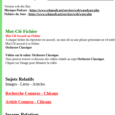
Version web des flux:
Musique Podcast
-
https://www.whmsoft.net/services/web/wpodcast.php
Fichiers du Jour
-
https://www.whmsoft.net/services/web/wget.php
Mot-Clé Fichier
Mot-Clé Associé au Fichier
A chaque fichier du répertoire est associé‚ un mot-clé ou une phrase présentant un vif intérê
Mot-Clé associé à ce fichier:
Orchestre Classique
Vidéos sur le suhet: Orchestre Classique
Vous pouvez trouver ci-dessous des vidéos relatifs au sujet
Orchestre Classique
.
Cliquez sur l'image pour démarrer la vidéo.
Sujets Relatifs
Images - Liens - Articles
Recherche Connexe - Chicago
Article Connexe - Chicago
Images Relatives