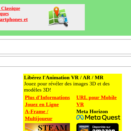
 Classique
iques
artphones et
Libérez l'Animation VR / AR / MR
Jouez pour révéler des images 3D et des
modèles 3D!
Plus d'Informations
URL pour Mobile
Jouez en Ligne
VR
A-Frame /
Meta Horizon
Multijoueur