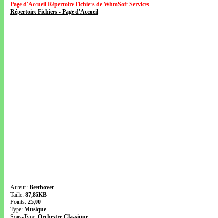
Page d'Accueil Répertoire Fichiers de WhmSoft Services
Répertoire Fichiers - Page d'Accueil
Auteur:
Beethoven
Taille:
87,86KB
Points:
25,00
Type:
Musique
Sous-Type:
Orchestre Classique