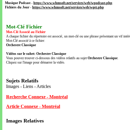
Musique Podcast
-
https://www.whmsoft.net/services/web/wpodcast.php
Fichiers du Jour
-
https://www.whmsoft.net/services/web/wget.php
Mot-Clé Fichier
Mot-Clé Associé au Fichier
A chaque fichier du répertoire est associé‚ un mot-clé ou une phrase présentant un vif intérê
Mot-Clé associé à ce fichier:
Orchestre Classique
Vidéos sur le suhet: Orchestre Classique
Vous pouvez trouver ci-dessous des vidéos relatifs au sujet
Orchestre Classique
.
Cliquez sur l'image pour démarrer la vidéo.
Sujets Relatifs
Images - Liens - Articles
Recherche Connexe - Montréal
Article Connexe - Montréal
Images Relatives