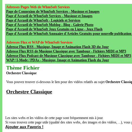
Adresses Pages Web de WhmSoft Services
Page de Connexion de WhmSoft Services - Musique et Images
Page d'Accueil de WhmSoft Services - Musique et Images
Page d'Accueil de WhmSoft - Logiciels et Services
Page d'Accueil de WhmSoft Moblog - Blog - Galerie Photo
Page d'Accueil de WhmSoft Jeux Gratuits en Ligne - Jeux Flash
Page d'Accueil de WhmSoft Annuaire d'Articles Gratuits pour nouvelle publication 
Adresses Flux et WAP de WhmSoft Services
Adresse Flux RSS - Musique, Image et Animation Flash 3D du Jour
Adresse Flux RSS de Musique Classique avec Tambour - Fichiers MIDI et MP3
Adresse Flux Podcast de Musique Classique avec Tambour - Fichiers MIDI et MP3
WAP / I-Mode / PDAs - Musique, Image et Animation Flash du Jour
Thème Fichier
Orchestre Classique
Vous pouvez trouver ci-dessous le lien pour des vidéos relatifs au sujet
Orchestre Classi
Orchestre Classique
Les sites webs et les vidéos de cette page sont fréquemment mis à jour.
Si vous trouvez cette page utile (qualité des sites webs, des images et des vidéos, ...), vous 
Ajouter aux Favoris !