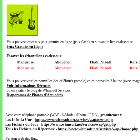
Vous pouvez jouer aux jeux gratuits en ligne (jeux flash) en suivant le lien ci-dessous:
Jeux Gratuits en Ligne
Essayer les échantillons ci-dessous:
Manucure
Abduction
Flash Pinball
Kore P
Manucure
Abduction
Flash Pinball
Kore P
Vous pouvez voir les nouvelles des célébrités (people) et les nouvelles à la une (avec images
Voir Informations Récentes
ou en visitant le blog de WhmSoft Services:
Diaporamas de Photos d'Actualités
Avec votre téléphone portable (WAP / I-Mode / iPhone / PDA),
gratuitement
:
Les Infos la Une
-
https://www.whmsoft.net/services/wap/news.php
Les Fichiers du Jour
-
https://www.whmsoft.net/services/wap/get.php
Tous les Fichiers du Répertoire
-
https://www.whmsoft.net/services/wap/choose.php
Version web des flux: