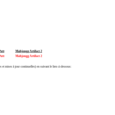
utt
Mahjongg Artifact 2
utt
Mahjongg Artifact 2
 et mises à jour continuelles) en suivant le lien ci-dessous: