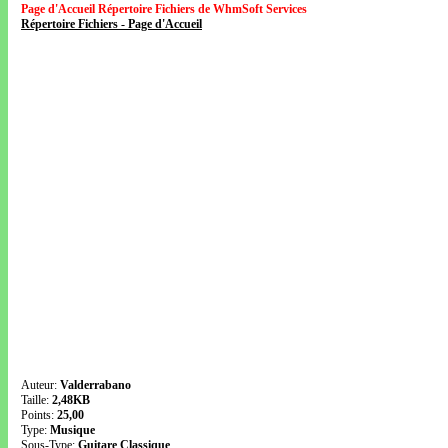
Page d'Accueil Répertoire Fichiers de WhmSoft Services
Répertoire Fichiers - Page d'Accueil
Auteur:
Valderrabano
Taille:
2,48KB
Points:
25,00
Type:
Musique
Sous-Type:
Guitare Classique