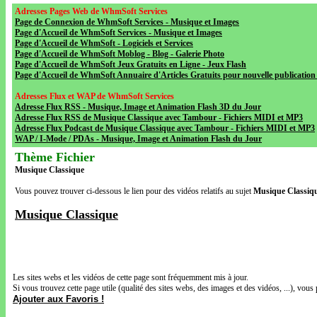
Adresses Pages Web de WhmSoft Services
Page de Connexion de WhmSoft Services - Musique et Images
Page d'Accueil de WhmSoft Services - Musique et Images
Page d'Accueil de WhmSoft - Logiciels et Services
Page d'Accueil de WhmSoft Moblog - Blog - Galerie Photo
Page d'Accueil de WhmSoft Jeux Gratuits en Ligne - Jeux Flash
Page d'Accueil de WhmSoft Annuaire d'Articles Gratuits pour nouvelle publication 
Adresses Flux et WAP de WhmSoft Services
Adresse Flux RSS - Musique, Image et Animation Flash 3D du Jour
Adresse Flux RSS de Musique Classique avec Tambour - Fichiers MIDI et MP3
Adresse Flux Podcast de Musique Classique avec Tambour - Fichiers MIDI et MP3
WAP / I-Mode / PDAs - Musique, Image et Animation Flash du Jour
Thème Fichier
Musique Classique
Vous pouvez trouver ci-dessous le lien pour des vidéos relatifs au sujet
Musique Classiq
Musique Classique
Les sites webs et les vidéos de cette page sont fréquemment mis à jour.
Si vous trouvez cette page utile (qualité des sites webs, des images et des vidéos, ...), vous 
Ajouter aux Favoris !