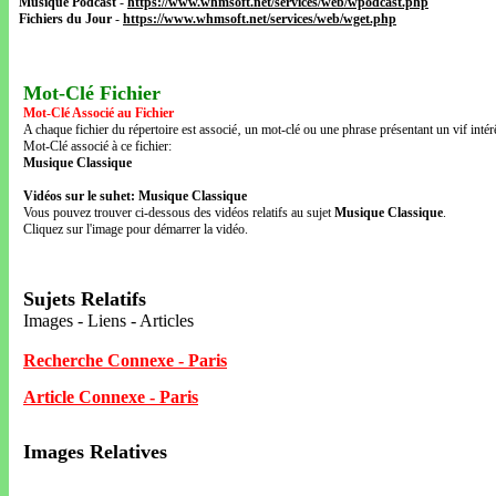
Musique Podcast
-
https://www.whmsoft.net/services/web/wpodcast.php
Fichiers du Jour
-
https://www.whmsoft.net/services/web/wget.php
Mot-Clé Fichier
Mot-Clé Associé au Fichier
A chaque fichier du répertoire est associé‚ un mot-clé ou une phrase présentant un vif intérê
Mot-Clé associé à ce fichier:
Musique Classique
Vidéos sur le suhet: Musique Classique
Vous pouvez trouver ci-dessous des vidéos relatifs au sujet
Musique Classique
.
Cliquez sur l'image pour démarrer la vidéo.
Sujets Relatifs
Images - Liens - Articles
Recherche Connexe - Paris
Article Connexe - Paris
Images Relatives