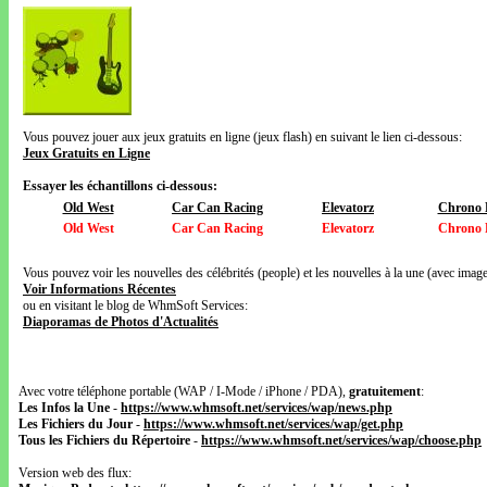
Vous pouvez jouer aux jeux gratuits en ligne (jeux flash) en suivant le lien ci-dessous:
Jeux Gratuits en Ligne
Essayer les échantillons ci-dessous:
Old West
Car Can Racing
Elevatorz
Chrono 
Old West
Car Can Racing
Elevatorz
Chrono 
Vous pouvez voir les nouvelles des célébrités (people) et les nouvelles à la une (avec images
Voir Informations Récentes
ou en visitant le blog de WhmSoft Services:
Diaporamas de Photos d'Actualités
Avec votre téléphone portable (WAP / I-Mode / iPhone / PDA),
gratuitement
:
Les Infos la Une
-
https://www.whmsoft.net/services/wap/news.php
Les Fichiers du Jour
-
https://www.whmsoft.net/services/wap/get.php
Tous les Fichiers du Répertoire
-
https://www.whmsoft.net/services/wap/choose.php
Version web des flux: