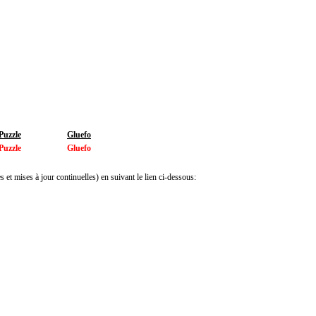
Puzzle
Gluefo
Puzzle
Gluefo
 et mises à jour continuelles) en suivant le lien ci-dessous: