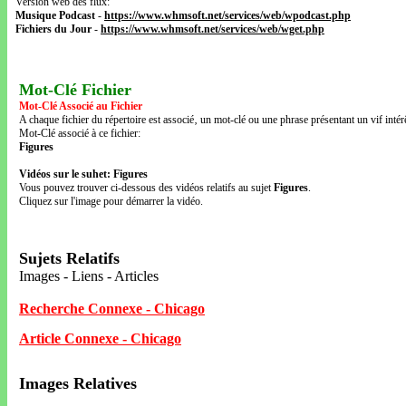
Version web des flux:
Musique Podcast
-
https://www.whmsoft.net/services/web/wpodcast.php
Fichiers du Jour
-
https://www.whmsoft.net/services/web/wget.php
Mot-Clé Fichier
Mot-Clé Associé au Fichier
A chaque fichier du répertoire est associé‚ un mot-clé ou une phrase présentant un vif intérê
Mot-Clé associé à ce fichier:
Figures
Vidéos sur le suhet: Figures
Vous pouvez trouver ci-dessous des vidéos relatifs au sujet
Figures
.
Cliquez sur l'image pour démarrer la vidéo.
Sujets Relatifs
Images - Liens - Articles
Recherche Connexe - Chicago
Article Connexe - Chicago
Images Relatives