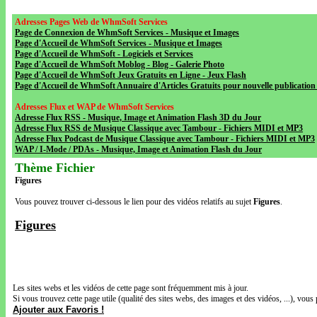
Adresses Pages Web de WhmSoft Services
Page de Connexion de WhmSoft Services - Musique et Images
Page d'Accueil de WhmSoft Services - Musique et Images
Page d'Accueil de WhmSoft - Logiciels et Services
Page d'Accueil de WhmSoft Moblog - Blog - Galerie Photo
Page d'Accueil de WhmSoft Jeux Gratuits en Ligne - Jeux Flash
Page d'Accueil de WhmSoft Annuaire d'Articles Gratuits pour nouvelle publication 
Adresses Flux et WAP de WhmSoft Services
Adresse Flux RSS - Musique, Image et Animation Flash 3D du Jour
Adresse Flux RSS de Musique Classique avec Tambour - Fichiers MIDI et MP3
Adresse Flux Podcast de Musique Classique avec Tambour - Fichiers MIDI et MP3
WAP / I-Mode / PDAs - Musique, Image et Animation Flash du Jour
Thème Fichier
Figures
Vous pouvez trouver ci-dessous le lien pour des vidéos relatifs au sujet
Figures
.
Figures
Les sites webs et les vidéos de cette page sont fréquemment mis à jour.
Si vous trouvez cette page utile (qualité des sites webs, des images et des vidéos, ...), vous 
Ajouter aux Favoris !