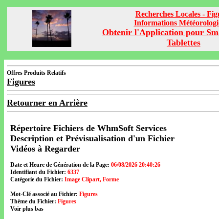
Recherches Locales - Fig
Informations Météorolog
Obtenir l'Application pour Sm
Tablettes
Offres Produits Relatifs
Figures
Retourner en Arrière
Répertoire Fichiers de WhmSoft Services
Description et Prévisualisation d'un Fichier
Vidéos à Regarder
Date et Heure de Génération de la Page:
06/08/2026 20:40:26
Identifiant du Fichier:
6337
Catégorie du Fichier:
Image Clipart, Forme
Mot-Clé associé au Fichier:
Figures
Thème du Fichier:
Figures
Voir plus bas