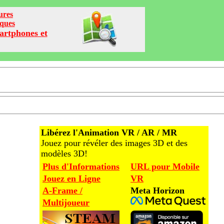
ures
iques
artphones et
Libérez l'Animation VR / AR / MR
Jouez pour révéler des images 3D et des
modèles 3D!
Plus d'Informations
URL pour Mobile
Jouez en Ligne
VR
A-Frame /
Meta Horizon
Multijoueur