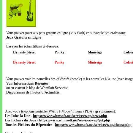
Vous pouvez jouer aux jeux gratuits en ligne (jeux flash) en suivant le lien ci-dessous:
Jeux Gratuits en Ligne
Essayer les échantillons ci-dessous:
Dynasty Street
Ponky
Miniseige
Color
Dynasty Street
Ponky
Miniseige
Color
Vous pouvez voir les nouvelles des célébrités (people) et les nouvelles à la une (avec images
Voir Informations Récentes
ou en visitant le blog de WhmSoft Services:
Diaporamas de Photos d'Actualités
Avec votre téléphone portable (WAP / I-Mode / iPhone / PDA),
gratuitement
:
Les Infos la Une
-
https://www.whmsoft.net/services/wap/news.php
Les Fichiers du Jour
-
https://www.whmsoft.net/services/wap/get.php
Tous les Fichiers du Répertoire
-
https://www.whmsoft.net/services/wap/choose.php