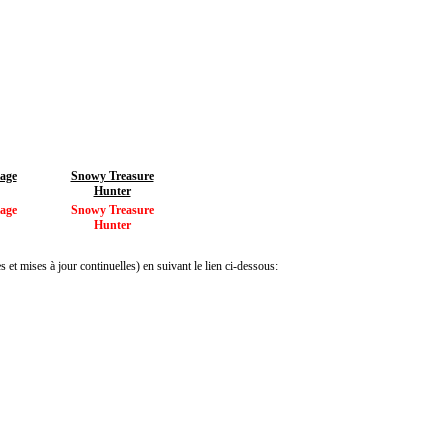
iage
Snowy Treasure
Hunter
iage
Snowy Treasure
Hunter
 et mises à jour continuelles) en suivant le lien ci-dessous: