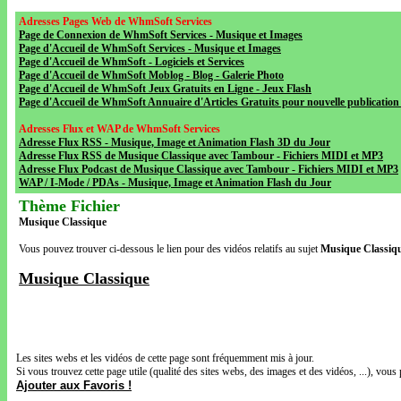
Adresses Pages Web de WhmSoft Services
Page de Connexion de WhmSoft Services - Musique et Images
Page d'Accueil de WhmSoft Services - Musique et Images
Page d'Accueil de WhmSoft - Logiciels et Services
Page d'Accueil de WhmSoft Moblog - Blog - Galerie Photo
Page d'Accueil de WhmSoft Jeux Gratuits en Ligne - Jeux Flash
Page d'Accueil de WhmSoft Annuaire d'Articles Gratuits pour nouvelle publication 
Adresses Flux et WAP de WhmSoft Services
Adresse Flux RSS - Musique, Image et Animation Flash 3D du Jour
Adresse Flux RSS de Musique Classique avec Tambour - Fichiers MIDI et MP3
Adresse Flux Podcast de Musique Classique avec Tambour - Fichiers MIDI et MP3
WAP / I-Mode / PDAs - Musique, Image et Animation Flash du Jour
Thème Fichier
Musique Classique
Vous pouvez trouver ci-dessous le lien pour des vidéos relatifs au sujet
Musique Classiq
Musique Classique
Les sites webs et les vidéos de cette page sont fréquemment mis à jour.
Si vous trouvez cette page utile (qualité des sites webs, des images et des vidéos, ...), vous 
Ajouter aux Favoris !