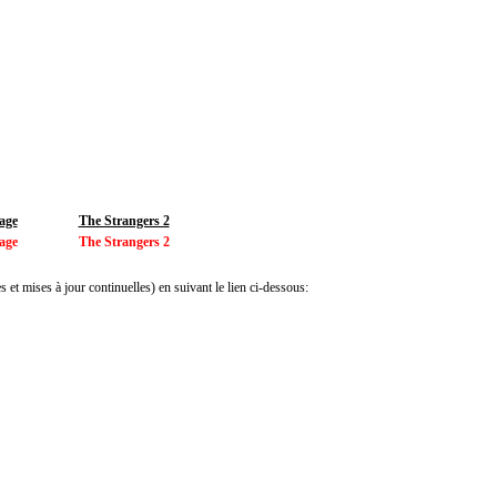
age
The Strangers 2
age
The Strangers 2
 et mises à jour continuelles) en suivant le lien ci-dessous: