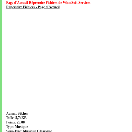
Page d'Accueil Répertoire Fichiers de WhmSoft Services
Répertoire Fichiers - Page d'Accueil
Auteur:
Silcher
Taille:
5,74KB
Points:
25,00
Type:
Musique
Sous-Type:
Musique Classique