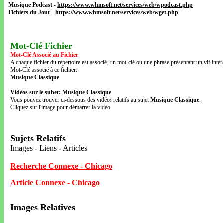
Musique Podcast
-
https://www.whmsoft.net/services/web/wpodcast.php
Fichiers du Jour
-
https://www.whmsoft.net/services/web/wget.php
Mot-Clé Fichier
Mot-Clé Associé au Fichier
A chaque fichier du répertoire est associé‚ un mot-clé ou une phrase présentant un vif intérê
Mot-Clé associé à ce fichier:
Musique Classique
Vidéos sur le suhet: Musique Classique
Vous pouvez trouver ci-dessous des vidéos relatifs au sujet
Musique Classique
.
Cliquez sur l'image pour démarrer la vidéo.
Sujets Relatifs
Images - Liens - Articles
Recherche Connexe - Chicago
Article Connexe - Chicago
Images Relatives