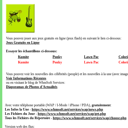
Vous pouvez jouer aux jeux gratuits en ligne (jeux flash) en suivant le lien ci-dessous:
Jeux Gratuits en Ligne
Essayer les échantillons ci-dessous:
Kumite
Ponky
Lawn Pac
Colori
Kumite
Ponky
Lawn Pac
Colori
Vous pouvez voir les nouvelles des célébrités (people) et les nouvelles à la une (avec images
Voir Informations Récentes
ou en visitant le blog de WhmSoft Services:
Diaporamas de Photos d'Actualités
Avec votre téléphone portable (WAP / I-Mode / iPhone / PDA),
gratuitement
:
Les Infos la Une
-
https://www.whmsoft.net/services/wap/news.php
Les Fichiers du Jour
-
https://www.whmsoft.net/services/wap/get.php
Tous les Fichiers du Répertoire
-
https://www.whmsoft.net/services/wap/choose.php
Version web des flux: