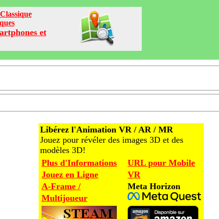
Classique
iques
artphones et
Libérez l'Animation VR / AR / MR
Jouez pour révéler des images 3D et des
modèles 3D!
Plus d'Informations
URL pour Mobile
Jouez en Ligne
VR
A-Frame /
Meta Horizon
Multijoueur