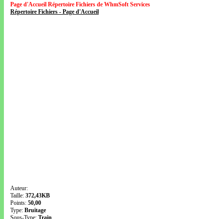
Page d'Accueil Répertoire Fichiers de WhmSoft Services
Répertoire Fichiers - Page d'Accueil
Auteur:
Taille:
372,43KB
Points:
50,00
Type:
Bruitage
Sous-Type:
Train