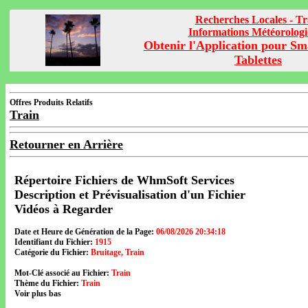
Recherches Locales - Tr
Informations Météorolog
Obtenir l'Application pour Sm
Tablettes
Offres Produits Relatifs
Train
Retourner en Arrière
Répertoire Fichiers de WhmSoft Services
Description et Prévisualisation d'un Fichier
Vidéos à Regarder
Date et Heure de Génération de la Page:
06/08/2026 20:34:18
Identifiant du Fichier:
1915
Catégorie du Fichier:
Bruitage, Train
Mot-Clé associé au Fichier:
Train
Thème du Fichier:
Train
Voir plus bas