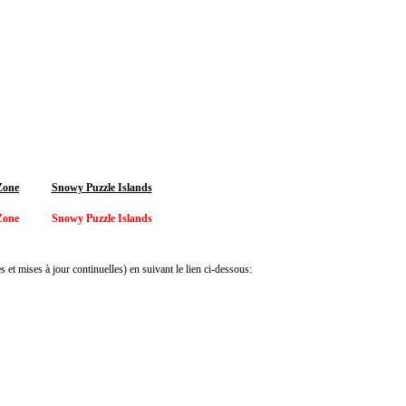
Zone
Snowy Puzzle Islands
Zone
Snowy Puzzle Islands
 et mises à jour continuelles) en suivant le lien ci-dessous: