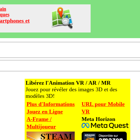
ain
iques
artphones et
Libérez l'Animation VR / AR / MR
Jouez pour révéler des images 3D et des
modèles 3D!
Plus d'Informations
URL pour Mobile
Jouez en Ligne
VR
A-Frame /
Meta Horizon
Multijoueur