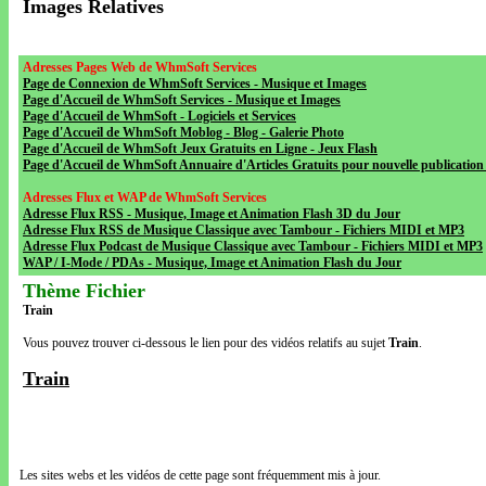
Images Relatives
Adresses Pages Web de WhmSoft Services
Page de Connexion de WhmSoft Services - Musique et Images
Page d'Accueil de WhmSoft Services - Musique et Images
Page d'Accueil de WhmSoft - Logiciels et Services
Page d'Accueil de WhmSoft Moblog - Blog - Galerie Photo
Page d'Accueil de WhmSoft Jeux Gratuits en Ligne - Jeux Flash
Page d'Accueil de WhmSoft Annuaire d'Articles Gratuits pour nouvelle publication 
Adresses Flux et WAP de WhmSoft Services
Adresse Flux RSS - Musique, Image et Animation Flash 3D du Jour
Adresse Flux RSS de Musique Classique avec Tambour - Fichiers MIDI et MP3
Adresse Flux Podcast de Musique Classique avec Tambour - Fichiers MIDI et MP3
WAP / I-Mode / PDAs - Musique, Image et Animation Flash du Jour
Thème Fichier
Train
Vous pouvez trouver ci-dessous le lien pour des vidéos relatifs au sujet
Train
.
Train
Les sites webs et les vidéos de cette page sont fréquemment mis à jour.