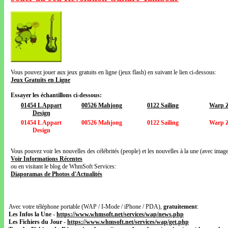
Vous pouvez jouer aux jeux gratuits en ligne (jeux flash) en suivant le lien ci-dessous:
Jeux Gratuits en Ligne
Essayer les échantillons ci-dessous:
01454 L Appart
00526 Mahjong
0122 Sailing
Warp 
Design
01454 L Appart
00526 Mahjong
0122 Sailing
Warp 
Design
Vous pouvez voir les nouvelles des célébrités (people) et les nouvelles à la une (avec images
Voir Informations Récentes
ou en visitant le blog de WhmSoft Services:
Diaporamas de Photos d'Actualités
Avec votre téléphone portable (WAP / I-Mode / iPhone / PDA),
gratuitement
:
Les Infos la Une
-
https://www.whmsoft.net/services/wap/news.php
Les Fichiers du Jour
-
https://www.whmsoft.net/services/wap/get.php