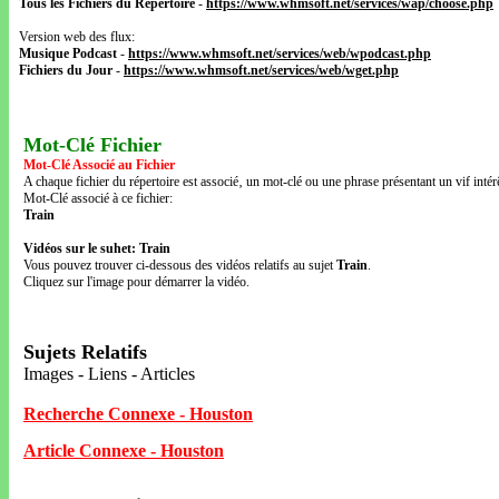
Tous les Fichiers du Répertoire
-
https://www.whmsoft.net/services/wap/choose.php
Version web des flux:
Musique Podcast
-
https://www.whmsoft.net/services/web/wpodcast.php
Fichiers du Jour
-
https://www.whmsoft.net/services/web/wget.php
Mot-Clé Fichier
Mot-Clé Associé au Fichier
A chaque fichier du répertoire est associé‚ un mot-clé ou une phrase présentant un vif intérê
Mot-Clé associé à ce fichier:
Train
Vidéos sur le suhet: Train
Vous pouvez trouver ci-dessous des vidéos relatifs au sujet
Train
.
Cliquez sur l'image pour démarrer la vidéo.
Sujets Relatifs
Images - Liens - Articles
Recherche Connexe - Houston
Article Connexe - Houston