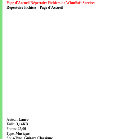
Page d'Accueil Répertoire Fichiers de WhmSoft Services
Répertoire Fichiers - Page d'Accueil
Auteur:
Lauro
Taille:
3,14KB
Points:
25,00
Type:
Musique
Sous-Type:
Guitare Classique