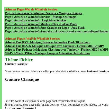
Adresses Pages Web de WhmSoft Services
Page de Connexion de WhmSoft Services - Musique et Images
Page d'Accueil de WhmSoft Services - Musique et Images
Page d'Accueil de WhmSoft - Logiciels et Services
Page d'Accueil de WhmSoft Moblog - Blog - Galerie Photo
Page d'Accueil de WhmSoft Jeux Gratuits en Ligne - Jeux Flash
Page d'Accueil de WhmSoft Annuaire d'Articles Gratuits pour nouvelle publication 
Adresses Flux et WAP de WhmSoft Services
Adresse Flux RSS - Musique, Image et Animation Flash 3D du Jour
Adresse Flux RSS de Musique Classique avec Tambour - Fichiers MIDI et MP3
Adresse Flux Podcast de Musique Classique avec Tambour - Fichiers MIDI et MP3
WAP / I-Mode / PDAs - Musique, Image et Animation Flash du Jour
Thème Fichier
Guitare Classique
Vous pouvez trouver ci-dessous le lien pour des vidéos relatifs au sujet
Guitare Classiqu
Guitare Classique
Les sites webs et les vidéos de cette page sont fréquemment mis à jour.
Si vous trouvez cette page utile (qualité des sites webs, des images et des vidéos, ...), vous 
Ajouter aux Favoris !