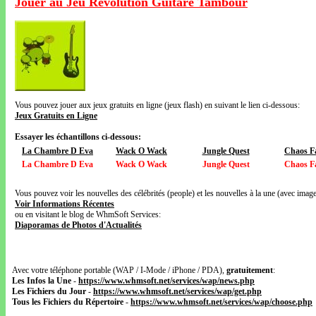
Jouer au Jeu Révolution Guitare Tambour
Vous pouvez jouer aux jeux gratuits en ligne (jeux flash) en suivant le lien ci-dessous:
Jeux Gratuits en Ligne
Essayer les échantillons ci-dessous:
La Chambre D Eva
Wack O Wack
Jungle Quest
Chaos F
La Chambre D Eva
Wack O Wack
Jungle Quest
Chaos F
Vous pouvez voir les nouvelles des célébrités (people) et les nouvelles à la une (avec images
Voir Informations Récentes
ou en visitant le blog de WhmSoft Services:
Diaporamas de Photos d'Actualités
Avec votre téléphone portable (WAP / I-Mode / iPhone / PDA),
gratuitement
:
Les Infos la Une
-
https://www.whmsoft.net/services/wap/news.php
Les Fichiers du Jour
-
https://www.whmsoft.net/services/wap/get.php
Tous les Fichiers du Répertoire
-
https://www.whmsoft.net/services/wap/choose.php