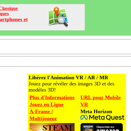
Classique
iques
artphones et
Libérez l'Animation VR / AR / MR
Jouez pour révéler des images 3D et des
modèles 3D!
Plus d'Informations
URL pour Mobile
Jouez en Ligne
VR
A-Frame /
Meta Horizon
Multijoueur