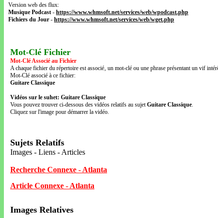
Version web des flux:
Musique Podcast
-
https://www.whmsoft.net/services/web/wpodcast.php
Fichiers du Jour
-
https://www.whmsoft.net/services/web/wget.php
Mot-Clé Fichier
Mot-Clé Associé au Fichier
A chaque fichier du répertoire est associé‚ un mot-clé ou une phrase présentant un vif intérê
Mot-Clé associé à ce fichier:
Guitare Classique
Vidéos sur le suhet: Guitare Classique
Vous pouvez trouver ci-dessous des vidéos relatifs au sujet
Guitare Classique
.
Cliquez sur l'image pour démarrer la vidéo.
Sujets Relatifs
Images - Liens - Articles
Recherche Connexe - Atlanta
Article Connexe - Atlanta
Images Relatives