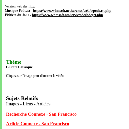
Version web des flux:
Musique Podcast
-
https://www.whmsoft.net/services/web/wpodcast.php
Fichiers du Jour
-
https://www.whmsoft.net/services/web/wget.php
Thème
Guitare Classique
Cliquez sur l'image pour démarrer la vidéo.
Sujets Relatifs
Images - Liens - Articles
Recherche Connexe - San Francisco
Article Connexe - San Francisco