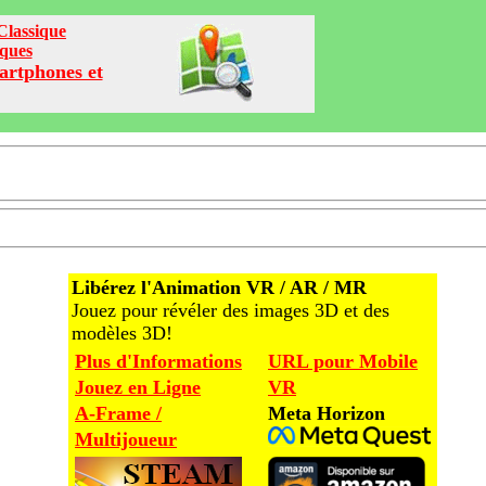
Classique
iques
artphones et
Libérez l'Animation VR / AR / MR
Jouez pour révéler des images 3D et des
modèles 3D!
Plus d'Informations
URL pour Mobile
Jouez en Ligne
VR
A-Frame /
Meta Horizon
Multijoueur