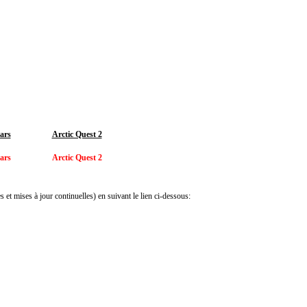
ars
Arctic Quest 2
ars
Arctic Quest 2
 et mises à jour continuelles) en suivant le lien ci-dessous: