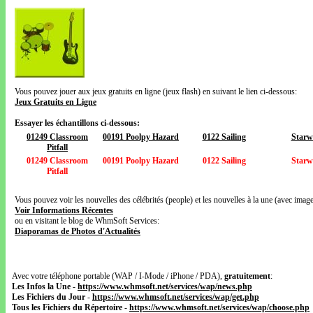
Vous pouvez jouer aux jeux gratuits en ligne (jeux flash) en suivant le lien ci-dessous:
Jeux Gratuits en Ligne
Essayer les échantillons ci-dessous:
01249 Classroom
00191 Poolpy Hazard
0122 Sailing
Starw
Pitfall
01249 Classroom
00191 Poolpy Hazard
0122 Sailing
Starw
Pitfall
Vous pouvez voir les nouvelles des célébrités (people) et les nouvelles à la une (avec images
Voir Informations Récentes
ou en visitant le blog de WhmSoft Services:
Diaporamas de Photos d'Actualités
Avec votre téléphone portable (WAP / I-Mode / iPhone / PDA),
gratuitement
:
Les Infos la Une
-
https://www.whmsoft.net/services/wap/news.php
Les Fichiers du Jour
-
https://www.whmsoft.net/services/wap/get.php
Tous les Fichiers du Répertoire
-
https://www.whmsoft.net/services/wap/choose.php