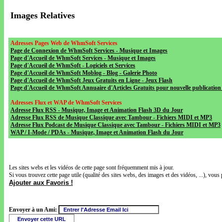
Images Relatives
Adresses Pages Web de WhmSoft Services
Page de Connexion de WhmSoft Services - Musique et Images
Page d'Accueil de WhmSoft Services - Musique et Images
Page d'Accueil de WhmSoft - Logiciels et Services
Page d'Accueil de WhmSoft Moblog - Blog - Galerie Photo
Page d'Accueil de WhmSoft Jeux Gratuits en Ligne - Jeux Flash
Page d'Accueil de WhmSoft Annuaire d'Articles Gratuits pour nouvelle publication 
Adresses Flux et WAP de WhmSoft Services
Adresse Flux RSS - Musique, Image et Animation Flash 3D du Jour
Adresse Flux RSS de Musique Classique avec Tambour - Fichiers MIDI et MP3
Adresse Flux Podcast de Musique Classique avec Tambour - Fichiers MIDI et MP3
WAP / I-Mode / PDAs - Musique, Image et Animation Flash du Jour
Les sites webs et les vidéos de cette page sont fréquemment mis à jour.
Si vous trouvez cette page utile (qualité des sites webs, des images et des vidéos, ...), vous 
Ajouter aux Favoris !
Envoyer à un Ami: