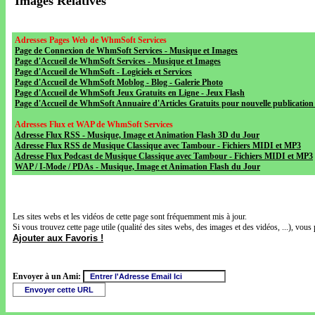
Images Relatives
Adresses Pages Web de WhmSoft Services
Page de Connexion de WhmSoft Services - Musique et Images
Page d'Accueil de WhmSoft Services - Musique et Images
Page d'Accueil de WhmSoft - Logiciels et Services
Page d'Accueil de WhmSoft Moblog - Blog - Galerie Photo
Page d'Accueil de WhmSoft Jeux Gratuits en Ligne - Jeux Flash
Page d'Accueil de WhmSoft Annuaire d'Articles Gratuits pour nouvelle publication 
Adresses Flux et WAP de WhmSoft Services
Adresse Flux RSS - Musique, Image et Animation Flash 3D du Jour
Adresse Flux RSS de Musique Classique avec Tambour - Fichiers MIDI et MP3
Adresse Flux Podcast de Musique Classique avec Tambour - Fichiers MIDI et MP3
WAP / I-Mode / PDAs - Musique, Image et Animation Flash du Jour
Les sites webs et les vidéos de cette page sont fréquemment mis à jour.
Si vous trouvez cette page utile (qualité des sites webs, des images et des vidéos, ...), vous 
Ajouter aux Favoris !
Envoyer à un Ami: