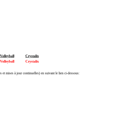
olleyball
Crystalix
olleyball
Crystalix
 et mises à jour continuelles) en suivant le lien ci-dessous: