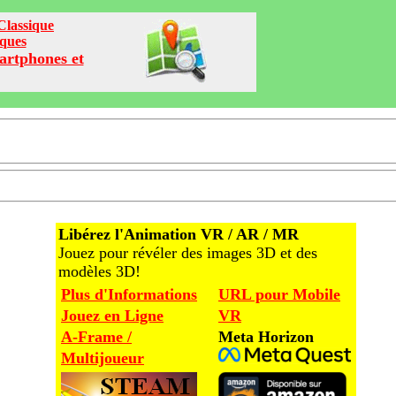
Classique
iques
artphones et
Libérez l'Animation VR / AR / MR
Jouez pour révéler des images 3D et des
modèles 3D!
Plus d'Informations
URL pour Mobile
Jouez en Ligne
VR
A-Frame /
Meta Horizon
Multijoueur