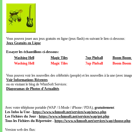
Vous pouvez jouer aux jeux gratuits en ligne (jeux flash) en suivant le lien ci-dessous:
Jeux Gratuits en Ligne
Essayer les échantillons ci-dessous:
Washing Hell
Magic Tiles
7up Pinball
Boom Boom V
Washing Hell
Magic Tiles
7up Pinball
Boom Boom V
Vous pouvez voir les nouvelles des célébrités (people) et les nouvelles à la une (avec images
Voir Informations Récentes
ou en visitant le blog de WhmSoft Services:
Diaporamas de Photos d'Actualités
Avec votre téléphone portable (WAP / I-Mode / iPhone / PDA),
gratuitement
:
Les Infos la Une
-
https://www.whmsoft.net/services/wap/news.php
Les Fichiers du Jour
-
https://www.whmsoft.net/services/wap/get.php
Tous les Fichiers du Répertoire
-
https://www.whmsoft.net/services/wap/choose.php
Version web des flux: