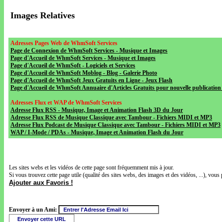
Images Relatives
Adresses Pages Web de WhmSoft Services
Page de Connexion de WhmSoft Services - Musique et Images
Page d'Accueil de WhmSoft Services - Musique et Images
Page d'Accueil de WhmSoft - Logiciels et Services
Page d'Accueil de WhmSoft Moblog - Blog - Galerie Photo
Page d'Accueil de WhmSoft Jeux Gratuits en Ligne - Jeux Flash
Page d'Accueil de WhmSoft Annuaire d'Articles Gratuits pour nouvelle publication 
Adresses Flux et WAP de WhmSoft Services
Adresse Flux RSS - Musique, Image et Animation Flash 3D du Jour
Adresse Flux RSS de Musique Classique avec Tambour - Fichiers MIDI et MP3
Adresse Flux Podcast de Musique Classique avec Tambour - Fichiers MIDI et MP3
WAP / I-Mode / PDAs - Musique, Image et Animation Flash du Jour
Les sites webs et les vidéos de cette page sont fréquemment mis à jour.
Si vous trouvez cette page utile (qualité des sites webs, des images et des vidéos, ...), vous 
Ajouter aux Favoris !
Envoyer à un Ami: