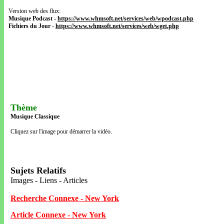
Version web des flux:
Musique Podcast
-
https://www.whmsoft.net/services/web/wpodcast.php
Fichiers du Jour
-
https://www.whmsoft.net/services/web/wget.php
Thème
Musique Classique
Cliquez sur l'image pour démarrer la vidéo.
Sujets Relatifs
Images - Liens - Articles
Recherche Connexe - New York
Article Connexe - New York