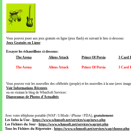
Vous pouvez jouer aux jeux gratuits en ligne (jeux flash) en suivant le lien ci-dessous:
Jeux Gratuits en Ligne
Essayer les échantillons ci-dessous:
The Arena
Aliens Attack
Prince Of Persia
3 Card 
The Arena
Aliens Attack
Prince Of Persia
3 Card 
Vous pouvez voir les nouvelles des célébrités (people) et les nouvelles à la une (avec images
Voir Informations Récentes
ou en visitant le blog de WhmSoft Services:
Diaporamas de Photos d'Actualités
Avec votre téléphone portable (WAP / I-Mode / iPhone / PDA),
gratuitement
:
Les Infos la Une
-
https://www.whmsoft.net/services/wap/news.php
Les Fichiers du Jour
-
https://www.whmsoft.net/services/wap/get.php
Tous les Fichiers du Répertoire
-
https://www.whmsoft.net/services/wap/choose.php