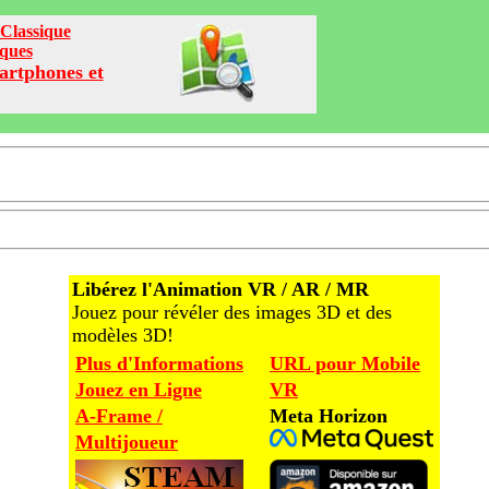
Classique
iques
artphones et
Libérez l'Animation VR / AR / MR
Jouez pour révéler des images 3D et des
modèles 3D!
Plus d'Informations
URL pour Mobile
Jouez en Ligne
VR
A-Frame /
Meta Horizon
Multijoueur