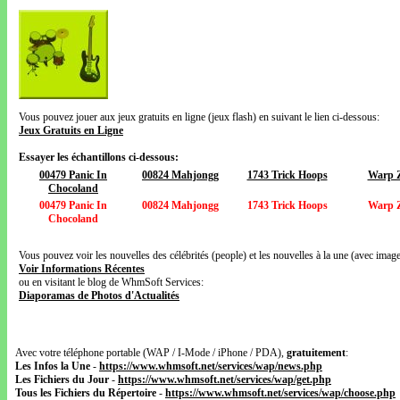
Vous pouvez jouer aux jeux gratuits en ligne (jeux flash) en suivant le lien ci-dessous:
Jeux Gratuits en Ligne
Essayer les échantillons ci-dessous:
00479 Panic In
00824 Mahjongg
1743 Trick Hoops
Warp 
Chocoland
00479 Panic In
00824 Mahjongg
1743 Trick Hoops
Warp 
Chocoland
Vous pouvez voir les nouvelles des célébrités (people) et les nouvelles à la une (avec images
Voir Informations Récentes
ou en visitant le blog de WhmSoft Services:
Diaporamas de Photos d'Actualités
Avec votre téléphone portable (WAP / I-Mode / iPhone / PDA),
gratuitement
:
Les Infos la Une
-
https://www.whmsoft.net/services/wap/news.php
Les Fichiers du Jour
-
https://www.whmsoft.net/services/wap/get.php
Tous les Fichiers du Répertoire
-
https://www.whmsoft.net/services/wap/choose.php