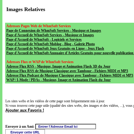
Images Relatives
Adresses Pages Web de WhmSoft Services
Page de Connexion de WhmSoft Services - Musique et Images
Page d'Accueil de WhmSoft Services - Musique et Images
Page d'Accueil de WhmSoft - Logiciels et Services
Page d'Accueil de WhmSoft Moblog - Blog - Galerie Photo
Page d'Accueil de WhmSoft Jeux Gratuits en Ligne - Jeux Flash
Page d'Accueil de WhmSoft Annuaire d'Articles Gratuits pour nouvelle publication 
Adresses Flux et WAP de WhmSoft Services
Adresse Flux RSS - Musique, Image et Animation Flash 3D du Jour
Adresse Flux RSS de Musique Classique avec Tambour - Fichiers MIDI et MP3
Adresse Flux Podcast de Musique Classique avec Tambour - Fichiers MIDI et MP3
WAP / I-Mode / PDAs - Musique, Image et Animation Flash du Jour
Les sites webs et les vidéos de cette page sont fréquemment mis à jour.
Si vous trouvez cette page utile (qualité des sites webs, des images et des vidéos, ...), vous 
Ajouter aux Favoris !
Envoyer à un Ami: