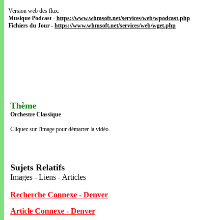
Version web des flux:
Musique Podcast
-
https://www.whmsoft.net/services/web/wpodcast.php
Fichiers du Jour
-
https://www.whmsoft.net/services/web/wget.php
Thème
Orchestre Classique
Cliquez sur l'image pour démarrer la vidéo.
Sujets Relatifs
Images - Liens - Articles
Recherche Connexe - Denver
Article Connexe - Denver