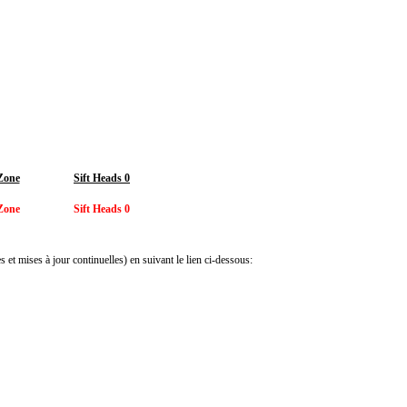
Zone
Sift Heads 0
Zone
Sift Heads 0
 et mises à jour continuelles) en suivant le lien ci-dessous: