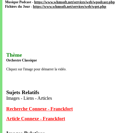
Musique Podcast
-
https://www.whmsoft.net/services/web/wpodcast.php
Fichiers du Jour
-
https://www.whmsoft.net/services/web/wget.php
Thème
Orchestre Classique
Cliquez sur l'image pour démarrer la vidéo.
Sujets Relatifs
Images - Liens - Articles
Recherche Connexe - Franckfort
Article Connexe - Franckfort