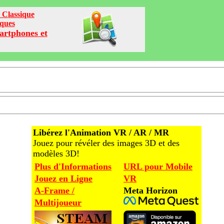
 Classique
iques
artphones et
Libérez l'Animation VR / AR / MR
Jouez pour révéler des images 3D et des
modèles 3D!
Plus d'Informations
URL pour Mobile
Jouez en Ligne
VR
A-Frame /
Meta Horizon
Multijoueur