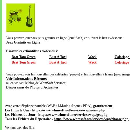
Vous pouvez jouer aux jeux gratuits en ligne (jeux flash) en suivant le lien ci-dessous:
Jeux Gratuits en Ligne
Essayer les échantillons ci-dessous:
Beat Tom Green
Bust A Taxi
Wack
Coloriage
Beat Tom Green
Bust A Taxi
Wack
Coloriage
Vous pouvez voir les nouvelles des célébrités (people) et les nouvelles à la une (avec images
Voir Informations Récentes
ou en visitant le blog de WhmSoft Services:
Diaporamas de Photos d'Actualités
Avec votre téléphone portable (WAP / I-Mode / iPhone / PDA),
gratuitement
:
Les Infos la Une
-
https://www.whmsoft.net/services/wap/news.php
Les Fichiers du Jour
-
https://www.whmsoft.net/services/wap/get.php
Tous les Fichiers du Répertoire
-
https://www.whmsoft.net/services/wap/choose.php
Version web des flux: