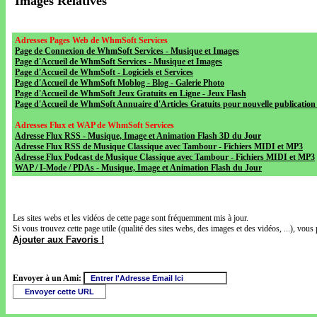
Images Relatives
Adresses Pages Web de WhmSoft Services
Page de Connexion de WhmSoft Services - Musique et Images
Page d'Accueil de WhmSoft Services - Musique et Images
Page d'Accueil de WhmSoft - Logiciels et Services
Page d'Accueil de WhmSoft Moblog - Blog - Galerie Photo
Page d'Accueil de WhmSoft Jeux Gratuits en Ligne - Jeux Flash
Page d'Accueil de WhmSoft Annuaire d'Articles Gratuits pour nouvelle publication 
Adresses Flux et WAP de WhmSoft Services
Adresse Flux RSS - Musique, Image et Animation Flash 3D du Jour
Adresse Flux RSS de Musique Classique avec Tambour - Fichiers MIDI et MP3
Adresse Flux Podcast de Musique Classique avec Tambour - Fichiers MIDI et MP3
WAP / I-Mode / PDAs - Musique, Image et Animation Flash du Jour
Les sites webs et les vidéos de cette page sont fréquemment mis à jour.
Si vous trouvez cette page utile (qualité des sites webs, des images et des vidéos, ...), vous 
Ajouter aux Favoris !
Envoyer à un Ami: